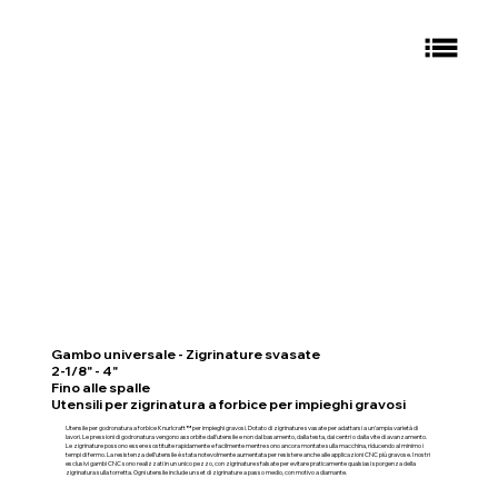
Gambo universale - Zigrinature svasate
2-1/8" - 4"
Fino alle spalle
Utensili per zigrinatura a forbice per impieghi gravosi
Utensile per godronatura a forbice Knurlcraft™ per impieghi gravosi. Dotato di zigrinature svasate per adattarsi a un'ampia varietà di
lavori. Le pressioni di godronatura vengono assorbite dall'utensile e non dal basamento, dalla testa, dai centri o dalla vite di avanzamento.
Le zigrinature possono essere sostituite rapidamente e facilmente mentre sono ancora montate sulla macchina, riducendo al minimo i
tempi di fermo. La resistenza dell'utensile è stata notevolmente aumentata per resistere anche alle applicazioni CNC più gravose. I nostri
esclusivi gambi CNC sono realizzati in un unico pezzo, con zigrinature sfalsate per evitare praticamente qualsiasi sporgenza della
zigrinatura sulla torretta. Ogni utensile include un set di zigrinature a passo medio, con motivo a diamante.