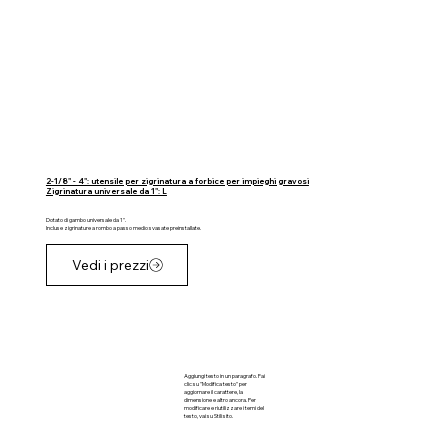
2-1/8" - 4": utensile per zigrinatura a forbice per impieghi gravosi
Zigrinatura universale da 1": L
Dotato di gambo universale da 1".
Incluse zigrinature a rombo a passo medio svasate preinstallate.
Vedi i prezzi
Aggiungi testo in un paragrafo. Fai
clic su "Modifica testo" per
aggiornare il carattere, la
dimensione e altro ancora. Per
modificare e riutilizzare i temi del
testo, vai su Stili sito.