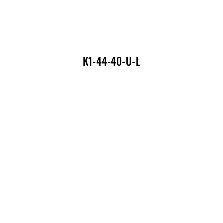
K1-44-40-U-L
K1-44-40-U-L