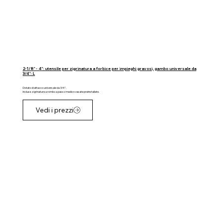
2-1/8" - 4": utensile per zigrinatura a forbice per impieghi gravosi, gambo universale da
3/4": L
Dotato di attacco universale da 3/4".
Incluse zigrinature a rombo a passo medio svasate preinstallate.
Vedi i prezzi