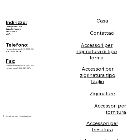
Casa
Indirizzo:
One Eagle Rock Drive.
Bagno, Pennsylvania
Contattaci
18014-9648
U.S.A.
Accessori per
Telefono:
Numero di telefono: 1-610-759-5200
zigrinatura di tipo
1-800-EAGLEROCK
forma
Fax:
Numero di telefono: 1-610-759-4340
Accessori per
Numero verde 1-800-324-5376
zigrinatura tipo
taglio
Zigrinature
Accessori per
tornitura
© 2035 di Eagle Rock Technologies, Inc.
Accessori per
fresatura