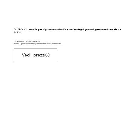
2-1/8" - 4": utensile per zigrinatura a forbice per impieghi gravosi, gambo universale da
5/8": L
Dotato di attacco universale da 5/8".
Incluse zigrinature a rombo a passo medio svasate preinstallate.
Vedi i prezzi