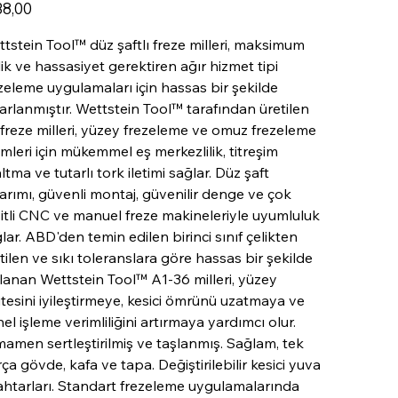
38,00
0500-
0500
tstein Tool™ düz şaftlı freze milleri, maksimum
itlik ve hassasiyet gerektiren ağır hizmet tipi
zeleme uygulamaları için hassas bir şekilde
arlanmıştır. Wettstein Tool™ tarafından üretilen
freze milleri, yüzey frezeleme ve omuz frezeleme
emleri için mükemmel eş merkezlilik, titreşim
ltma ve tutarlı tork iletimi sağlar. Düz şaft
arımı, güvenli montaj, güvenilir denge ve çok
itli CNC ve manuel freze makineleriyle uyumluluk
lar. ABD'den temin edilen birinci sınıf çelikten
tilen ve sıkı toleranslara göre hassas bir şekilde
lanan Wettstein Tool™ A1-36 milleri, yüzey
itesini iyileştirmeye, kesici ömrünü uzatmaya ve
el işleme verimliliğini artırmaya yardımcı olur.
amen sertleştirilmiş ve taşlanmış. Sağlam, tek
ça gövde, kafa ve tapa. Değiştirilebilir kesici yuva
htarları. Standart frezeleme uygulamalarında