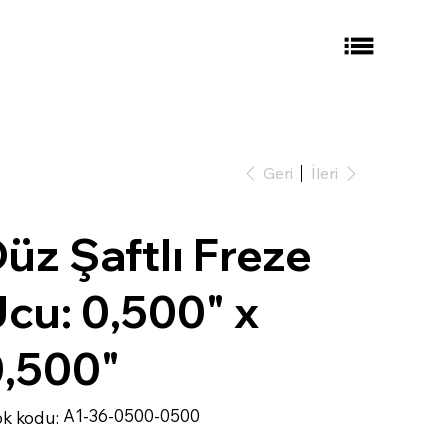
Geri
İleri
üz Şaftlı Freze
cu: 0,500" x
,500"
Stok
A1-36-0500-0500
ok kodu:
kodu:
A1-
36-