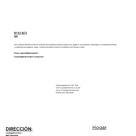
N.º K1-872
xxx
Para moletear diámetros internos. El diseño de moleteado simple se adapta a los agujeros más pequeños. Disponible con moleteado estándar
y avellanado para agujeros ciegos. Cada portamoletas incluye un moleteado recto de paso medio.
Precios y disponibilidad a petición
Downloadable Information Coming Soon!
Add paragraph text. Click “Edit
Text” to update the font, size and
more. To change and reuse text
themes, go to Site Styles.
Hogar
DIRECCIÓN:
Una Eagle Rock Drive.
Bath, Pensilvania