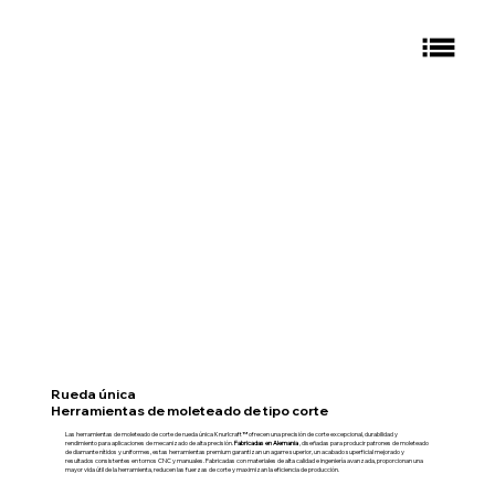
Rueda única
Herramientas de moleteado de tipo corte
Las herramientas de moleteado de corte de rueda única Knurlcraft™ ofrecen una precisión de corte excepcional, durabilidad y
rendimiento para aplicaciones de mecanizado de alta precisión.
Fabricadas en Alemania
, diseñadas para producir patrones de moleteado
de diamante nítidos y uniformes, estas herramientas premium garantizan un agarre superior, un acabado superficial mejorado y
resultados consistentes en tornos CNC y manuales. Fabricadas con materiales de alta calidad e ingeniería avanzada, proporcionan una
mayor vida útil de la herramienta, reducen las fuerzas de corte y maximizan la eficiencia de producción.