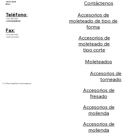
Contáctenos
18014-9648
EE.UU
Accesorios de
Teléfono:
1-610-759-5200
moleteado de tipo de
1-800-EAGLEROCK
forma
Fax:
1-610-759-4340
Accesorios de
1-800-324-5376
moleteado de
tipo corte
Moleteados
Accesorios de
torneado
© 2035 por Eagle Rock Technologies, Inc.
Accesorios de
fresado
Accesorios de
molienda
Accesorios de
molienda