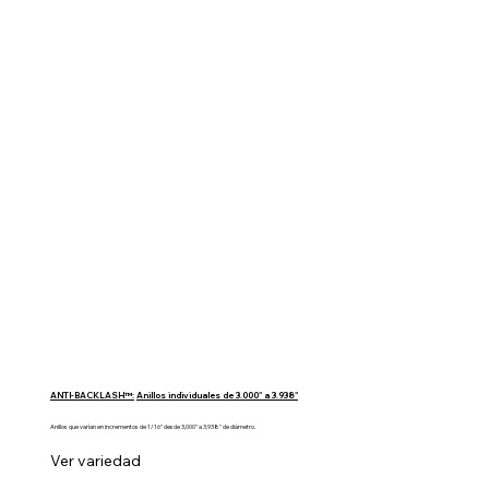
ANTI-BACKLASH™:
Anillos individuales de 3.000" a 3.938"
Anillos que varían en incrementos de 1/16" desde 3,000" a 3,938" de diámetro.
Ver variedad