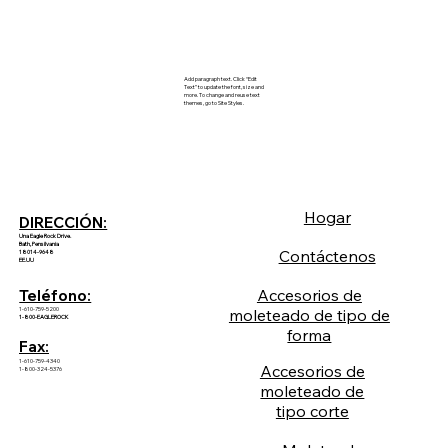
Add paragraph text. Click “Edit
Text” to update the font, size and
more. To change and reuse text
themes, go to Site Styles.
Hogar
DIRECCIÓN:
Una Eagle Rock Drive.
Bath, Pensilvania
Contáctenos
18014-9648
EE.UU
Accesorios de
Teléfono:
1-610-759-5200
moleteado de tipo de
1-800-EAGLEROCK
forma
Fax:
1-610-759-4340
Accesorios de
1-800-324-5376
moleteado de
tipo corte