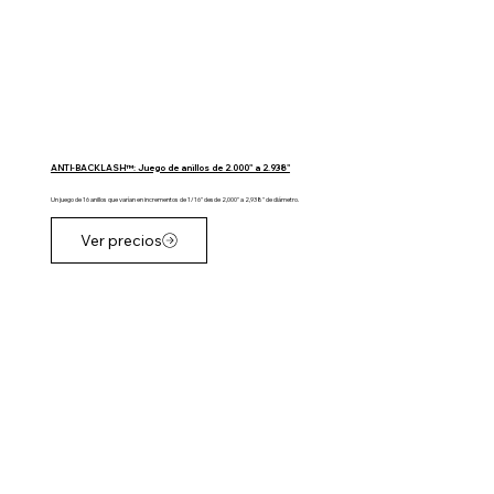
ANTI-BACKLASH™: Juego de anillos de 2.000" a 2.938"
Un juego de 16 anillos que varían en incrementos de 1/16" desde 2,000" a 2,938" de diámetro.
Ver precios