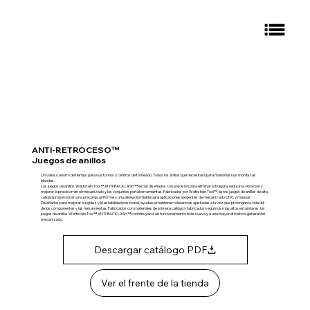
ANTI-RETROCESO™
Juegos de anillos
Un valioso ahorro de tiempo para sus tornos y centros de torneado. Todos los anillos que necesitará para mandrilar sus mordazas
blandas.
Los juegos de anillos Wettstein Tool™ ANTI-BACKLASH™ están diseñados con precisión para eliminar la holgura, reducir la vibración y
mejorar la precisión en el mecanizado y los conjuntos portaherramientas. Fabricados por Wettstein Tool™, estos juegos de anillos de alta
calidad proporcionan una precarga uniforme y una alineación fiable para aplicaciones exigentes de mecanizado CNC y manual.
Diseñados para mejorar la rigidez y la estabilidad posicional, ayudan a mantener tolerancias ajustadas a la vez que prolongan la vida útil
de los componentes y las herramientas. Fabricados con materiales de primera calidad y fabricados según los más altos estándares, los
juegos de anillos Wettstein Tool™ ANTI-BACKLASH™ contribuyen a un funcionamiento más suave y a una mayor eficiencia general del
mecanizado.
Descargar catálogo PDF
Ver el frente de la tienda