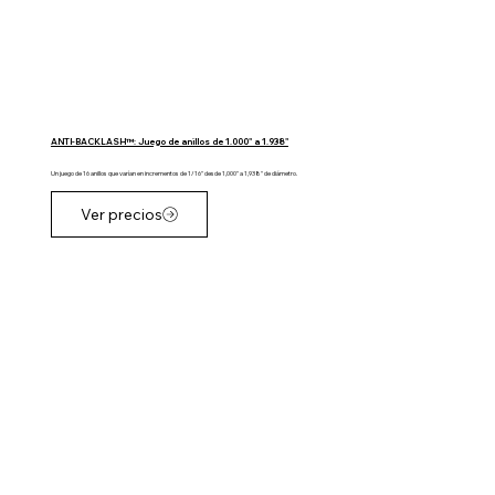
ANTI-BACKLASH™: Juego de anillos de 1.000" a 1.938"
Un juego de 16 anillos que varían en incrementos de 1/16" desde 1,000" a 1,938" de diámetro.
Ver precios