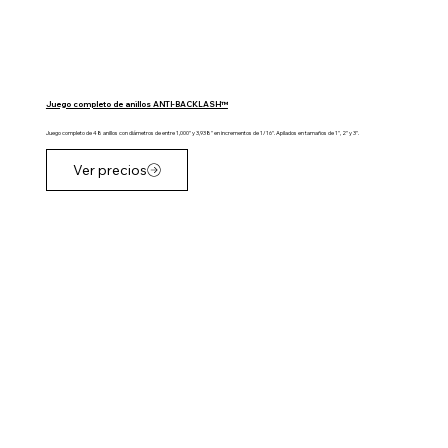
Juego completo de anillos ANTI-BACKLASH™
Juego completo de 48 anillos con diámetros de entre 1,000" y 3,938" en incrementos de 1/16". Apilados en tamaños de 1", 2" y 3".
Ver precios