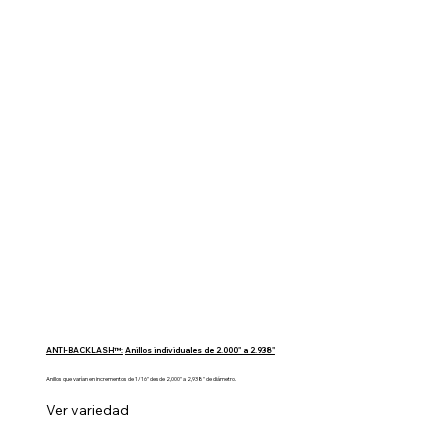
ANTI-BACKLASH™:
Anillos individuales de 2.000" a 2.938"
Anillos que varían en incrementos de 1/16" desde 2,000" a 2,938" de diámetro.
Ver variedad