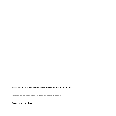
ANTI-BACKLASH™:
Anillos individuales de 1.000" a 1.938"
Anillos que varían en incrementos de 1/16" desde 1,000" a 1,938" de diámetro.
Ver variedad