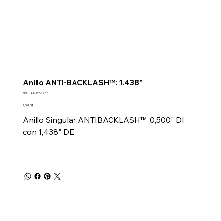
Anillo ANTI-BACKLASH™: 1.438"
SKU
SKU:
A1-220-1438
A1-
220-
Precio
9,00 US$
1438
Anillo Singular ANTIBACKLASH™: 0,500" DI
con 1,438" DE