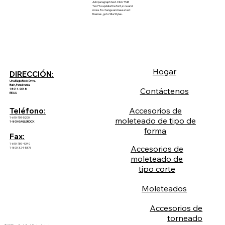
Add paragraph text. Click “Edit
Text” to update the font, size and
more. To change and reuse text
themes, go to Site Styles.
Hogar
DIRECCIÓN:
Una Eagle Rock Drive.
Bath, Pensilvania
Contáctenos
18014-9648
EE.UU
Accesorios de
Teléfono:
1-610-759-5200
moleteado de tipo de
1-800-EAGLEROCK
forma
Fax:
1-610-759-4340
Accesorios de
1-800-324-5376
moleteado de
tipo corte
Moleteados
Accesorios de
torneado