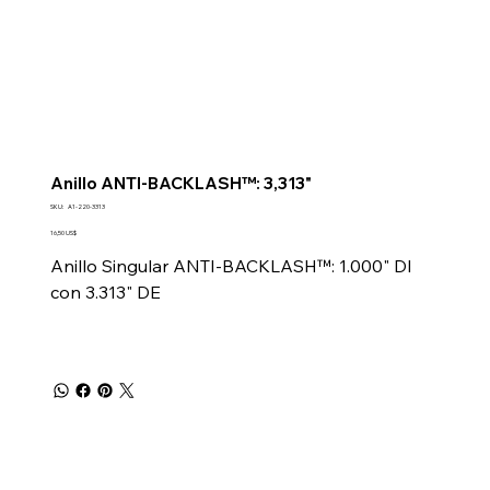
Anillo ANTI-BACKLASH™: 3,313"
SKU
SKU:
A1-220-3313
A1-
220-
Precio
16,50 US$
3313
Anillo Singular ANTI-BACKLASH™: 1.000" DI
con 3.313" DE