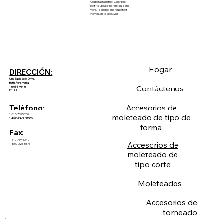
Add paragraph text. Click “Edit
Text” to update the font, size and
more. To change and reuse text
themes, go to Site Styles.
Hogar
DIRECCIÓN:
Una Eagle Rock Drive.
Bath, Pensilvania
Contáctenos
18014-9648
EE.UU
Accesorios de
Teléfono:
1-610-759-5200
moleteado de tipo de
1-800-EAGLEROCK
forma
Fax:
1-610-759-4340
Accesorios de
1-800-324-5376
moleteado de
tipo corte
Moleteados
Accesorios de
torneado