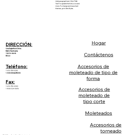
Add paragraph text. Click “Edit
Text” to update the font, size and
more. To change and reuse text
themes, go to Site Styles.
Hogar
DIRECCIÓN:
Una Eagle Rock Drive.
Bath, Pensilvania
Contáctenos
18014-9648
EE.UU
Accesorios de
Teléfono:
1-610-759-5200
moleteado de tipo de
1-800-EAGLEROCK
forma
Fax:
1-610-759-4340
Accesorios de
1-800-324-5376
moleteado de
tipo corte
Moleteados
Accesorios de
torneado