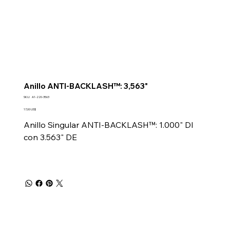
Anillo ANTI-BACKLASH™: 3,563"
SKU
SKU:
A1-220-3563
A1-
220-
Precio
17,00 US$
3563
Anillo Singular ANTI-BACKLASH™: 1.000" DI
con 3.563" DE