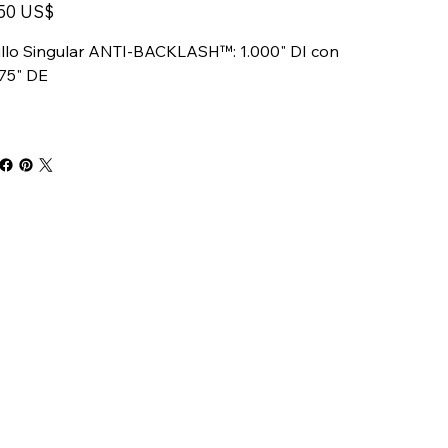
o
,50 US$
illo Singular ANTI-BACKLASH™: 1.000" DI con
75" DE