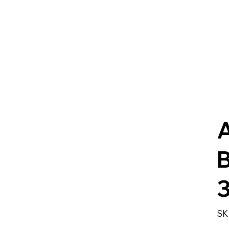
A
3
SK