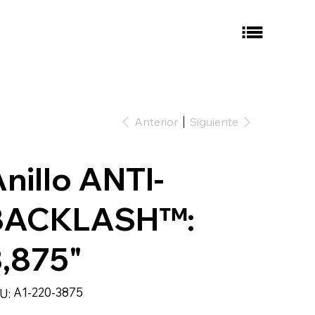
Anterior
Siguiente
nillo ANTI-
BACKLASH™:
,875"
SKU
A1-220-3875
U:
A1-
220-
3875