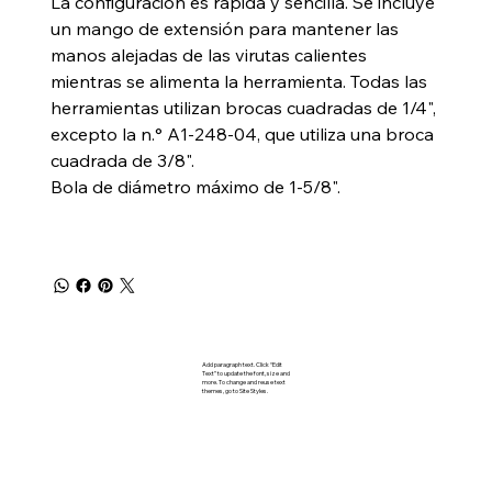
La configuración es rápida y sencilla. Se incluye
un mango de extensión para mantener las
manos alejadas de las virutas calientes
mientras se alimenta la herramienta. Todas las
herramientas utilizan brocas cuadradas de 1/4",
excepto la n.° A1-248-04, que utiliza una broca
cuadrada de 3/8".
Bola de diámetro máximo de 1-5/8".
Add paragraph text. Click “Edit
Text” to update the font, size and
more. To change and reuse text
themes, go to Site Styles.