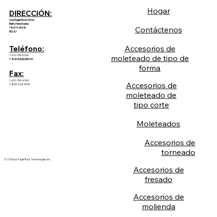
Hogar
DIRECCIÓN:
Una Eagle Rock Drive.
Bath, Pensilvania
Contáctenos
18014-9648
EE.UU
Accesorios de
Teléfono:
1-610-759-5200
moleteado de tipo de
1-800-EAGLEROCK
forma
Fax:
1-610-759-4340
Accesorios de
1-800-324-5376
moleteado de
tipo corte
Moleteados
Accesorios de
torneado
© 2035 por Eagle Rock Technologies, Inc.
Accesorios de
fresado
Accesorios de
molienda