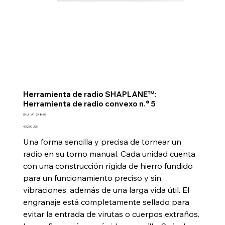
Herramienta de radio SHAPLANE™:
Herramienta de radio convexo n.° 5
SKU
SKU:
A1-248-05
A1-
248-
Precio
432,00 US$
05
Una forma sencilla y precisa de tornear un
radio en su torno manual. Cada unidad cuenta
con una construcción rígida de hierro fundido
para un funcionamiento preciso y sin
vibraciones, además de una larga vida útil. El
engranaje está completamente sellado para
evitar la entrada de virutas o cuerpos extraños.