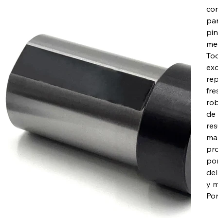
con
par
pin
mec
Too
exc
rep
fre
rob
de 
res
man
pro
por
del
y m
Por