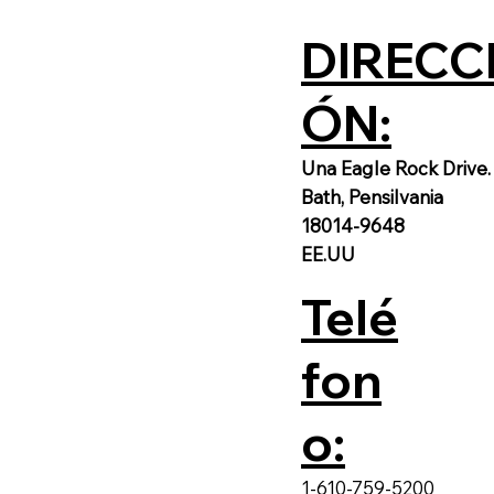
DIRECC
ÓN:
Una Eagle Rock Drive.
Bath, Pensilvania
18014-9648
EE.UU
Telé
fon
o:
1-610-759-5200