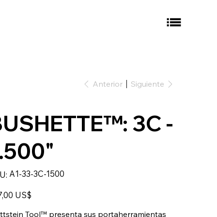
Anterior
Siguiente
BUSHETTE™: 3C -
.500"
SKU
A1-33-3C-1500
U:
A1-
33-
3C-
o
1500
7,00 US$
tstein Tool™ presenta sus portaherramientas