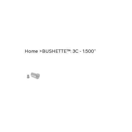
Home
>
BUSHETTE™: 3C - 1.500"