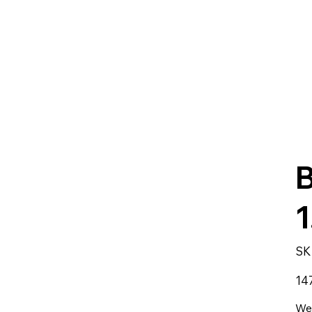
1
SK
Preci
14
Wet