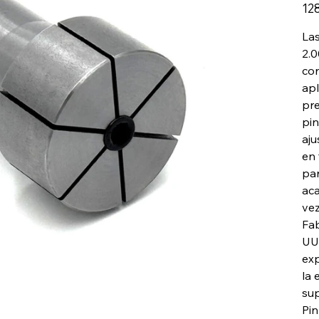
Preci
12
Las
2.0
con
apl
pre
pin
aju
en 
par
aca
vez
Fab
UU.
exp
la 
sup
Pin