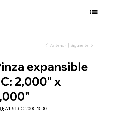
Anterior
Siguiente
inza expansible
C: 2,000" x
,000"
SKU
A1-51-5C-2000-1000
U:
A1-
51-
5C-