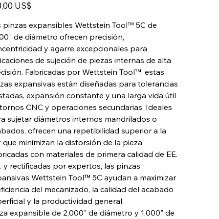
o
2000-
8,00 US$
1000
 pinzas expansibles Wettstein Tool™ 5C de
00" de diámetro ofrecen precisión,
centricidad y agarre excepcionales para
icaciones de sujeción de piezas internas de alta
cisión. Fabricadas por Wettstein Tool™, estas
zas expansivas están diseñadas para tolerancias
stadas, expansión constante y una larga vida útil
tornos CNC y operaciones secundarias. Ideales
a sujetar diámetros internos mandrilados o
bados, ofrecen una repetibilidad superior a la
 que minimizan la distorsión de la pieza.
ricadas con materiales de primera calidad de EE.
 y rectificadas por expertos, las pinzas
ansivas Wettstein Tool™ 5C ayudan a maximizar
eficiencia del mecanizado, la calidad del acabado
erficial y la productividad general.
za expansible de 2,000" de diámetro y 1,000" de