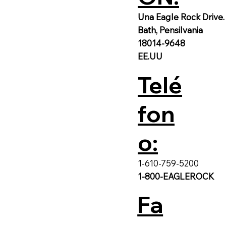
Una Eagle Rock Drive.
Bath, Pensilvania
18014-9648
EE.UU
Telé
fon
o:
1-610-759-5200
1-800-EAGLEROCK
Fa