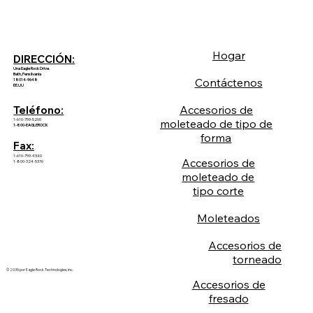
Hogar
DIRECCIÓN:
Una Eagle Rock Drive.
Bath, Pensilvania
Contáctenos
18014-9648
EE.UU
Accesorios de
Teléfono:
1-610-759-5200
moleteado de tipo de
1-800-EAGLEROCK
forma
Fax:
1-610-759-4340
Accesorios de
1-800-324-5376
moleteado de
tipo corte
Moleteados
Accesorios de
torneado
© 2035 por Eagle Rock Technologies, Inc.
Accesorios de
fresado