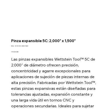
Pinza expansible 5C: 2,000" x 1,500"
SKU
SKU:
A1-51-5C-2000-1500
A1-
51-
Precio
144,00 US$
5C-
2000-
Las pinzas expansibles Wettstein Tool™ 5C de
1500
2.000" de diámetro ofrecen precisión,
concentricidad y agarre excepcionales para
aplicaciones de sujeción de piezas internas de
alta precisión. Fabricadas por Wettstein Tool™,
estas pinzas expansivas están diseñadas para
tolerancias ajustadas, expansión constante y
una larga vida útil en tornos CNC y
operaciones secundarias. Ideales para sujetar