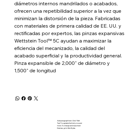
diámetros internos mandrilados o acabados,
ofrecen una repetibilidad superior a la vez que
minimizan la distorsión de la pieza. Fabricadas
con materiales de primera calidad de EE. UU. y
rectificadas por expertos, las pinzas expansivas
Wettstein Tool™ 5C ayudan a maximizar la
eficiencia del mecanizado, la calidad del
acabado superficial y la productividad general.
Pinza expansible de 2,000" de diámetro y
1,500" de longitud
Add paragraph text. Click “Edit
Text” to update the font, size and
more. To change and reuse text
themes, go to Site Styles.