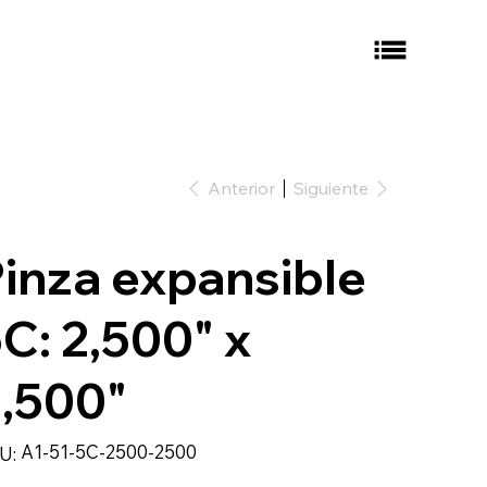
Anterior
Siguiente
inza expansible
C: 2,500" x
,500"
SKU
A1-51-5C-2500-2500
U:
A1-
51-
5C-