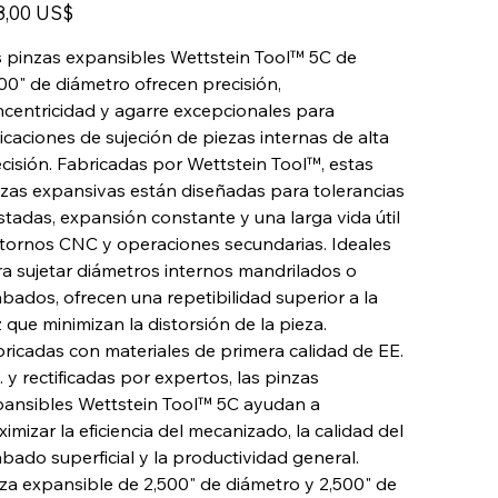
o
2500-
8,00 US$
2500
 pinzas expansibles Wettstein Tool™ 5C de
00" de diámetro ofrecen precisión,
centricidad y agarre excepcionales para
icaciones de sujeción de piezas internas de alta
cisión. Fabricadas por Wettstein Tool™, estas
zas expansivas están diseñadas para tolerancias
stadas, expansión constante y una larga vida útil
tornos CNC y operaciones secundarias. Ideales
a sujetar diámetros internos mandrilados o
bados, ofrecen una repetibilidad superior a la
 que minimizan la distorsión de la pieza.
ricadas con materiales de primera calidad de EE.
 y rectificadas por expertos, las pinzas
ansibles Wettstein Tool™ 5C ayudan a
imizar la eficiencia del mecanizado, la calidad del
bado superficial y la productividad general.
za expansible de 2,500" de diámetro y 2,500" de