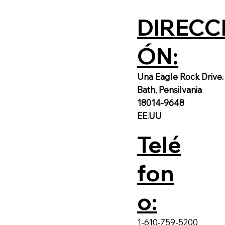
DIRECC
ÓN:
Una Eagle Rock Drive.
Bath, Pensilvania
18014-9648
EE.UU
Telé
fon
o:
1-610-759-5200