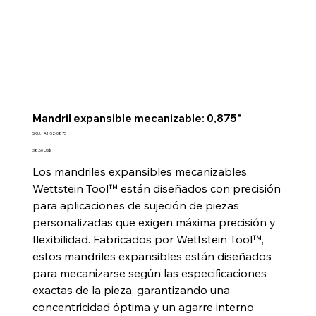
Mandril expansible mecanizable: 0,875"
SKU
SKU:
A1-52-0875
A1-
52-
Precio
38,60 US$
0875
Los mandriles expansibles mecanizables
Wettstein Tool™ están diseñados con precisión
para aplicaciones de sujeción de piezas
personalizadas que exigen máxima precisión y
flexibilidad. Fabricados por Wettstein Tool™,
estos mandriles expansibles están diseñados
para mecanizarse según las especificaciones
exactas de la pieza, garantizando una
concentricidad óptima y un agarre interno