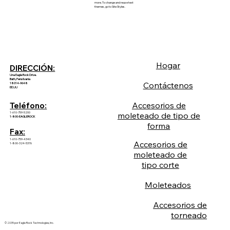
more. To change and reuse text
themes, go to Site Styles.
Hogar
DIRECCIÓN:
Una Eagle Rock Drive.
Bath, Pensilvania
Contáctenos
18014-9648
EE.UU
Accesorios de
Teléfono:
1-610-759-5200
moleteado de tipo de
1-800-EAGLEROCK
forma
Fax:
1-610-759-4340
Accesorios de
1-800-324-5376
moleteado de
tipo corte
Moleteados
Accesorios de
torneado
© 2035 por Eagle Rock Technologies, Inc.