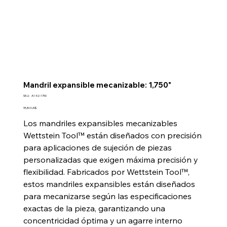
Mandril expansible mecanizable: 1,750"
SKU
SKU:
A1-52-1750
A1-
52-
Precio
95,80 US$
1750
Los mandriles expansibles mecanizables
Wettstein Tool™ están diseñados con precisión
para aplicaciones de sujeción de piezas
personalizadas que exigen máxima precisión y
flexibilidad. Fabricados por Wettstein Tool™,
estos mandriles expansibles están diseñados
para mecanizarse según las especificaciones
exactas de la pieza, garantizando una
concentricidad óptima y un agarre interno