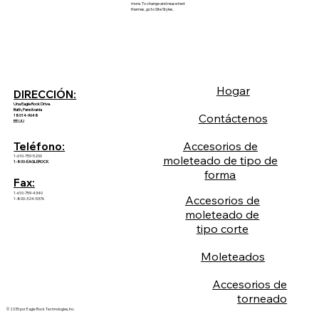
more. To change and reuse text
themes, go to Site Styles.
Hogar
DIRECCIÓN:
Una Eagle Rock Drive.
Bath, Pensilvania
Contáctenos
18014-9648
EE.UU
Accesorios de
Teléfono:
1-610-759-5200
moleteado de tipo de
1-800-EAGLEROCK
forma
Fax:
1-610-759-4340
Accesorios de
1-800-324-5376
moleteado de
tipo corte
Moleteados
Accesorios de
torneado
© 2035 por Eagle Rock Technologies, Inc.