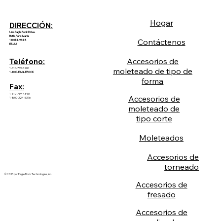
Hogar
DIRECCIÓN:
Una Eagle Rock Drive.
Bath, Pensilvania
Contáctenos
18014-9648
EE.UU
Accesorios de
Teléfono:
1-610-759-5200
moleteado de tipo de
1-800-EAGLEROCK
forma
Fax:
1-610-759-4340
Accesorios de
1-800-324-5376
moleteado de
tipo corte
Moleteados
Accesorios de
torneado
© 2035 por Eagle Rock Technologies, Inc.
Accesorios de
fresado
Accesorios de