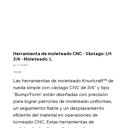
Herramienta de moleteado CNC - Vástago: LH
3/4 - Moleteado: L
SKU
SKU:
K1-29-0750L-L
K1-
29-
Precio
293,00 US$
0750L-
L
Las herramientas de moleteado Knurlcraft™ de
rueda simple con vástago CNC de 3/4" y tipo
"Bump/Form" están diseñadas con precisión
para lograr patrones de moleteado uniformes,
un seguimiento fiable y un desplazamiento
eficiente del material en operaciones de
torneado CNC. Estas herramientas de