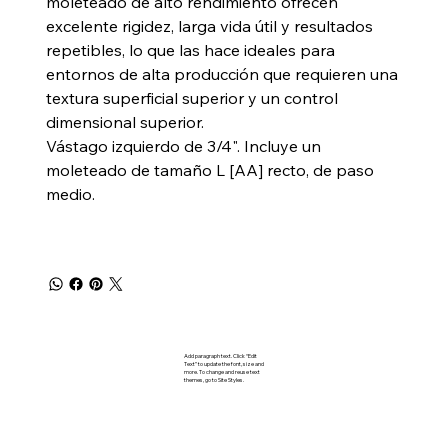
moleteado de alto rendimiento ofrecen
excelente rigidez, larga vida útil y resultados
repetibles, lo que las hace ideales para
entornos de alta producción que requieren una
textura superficial superior y un control
dimensional superior.
Vástago izquierdo de 3/4". Incluye un
moleteado de tamaño L [AA] recto, de paso
medio.
Add paragraph text. Click “Edit
Text” to update the font, size and
more. To change and reuse text
themes, go to Site Styles.