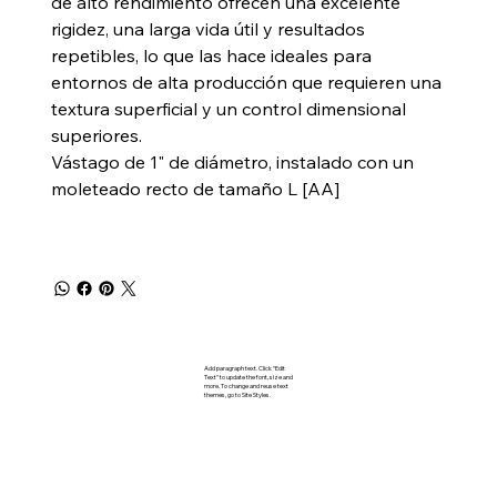
de alto rendimiento ofrecen una excelente
rigidez, una larga vida útil y resultados
repetibles, lo que las hace ideales para
entornos de alta producción que requieren una
textura superficial y un control dimensional
superiores.
Vástago de 1" de diámetro, instalado con un
moleteado recto de tamaño L [AA]
Add paragraph text. Click “Edit
Text” to update the font, size and
more. To change and reuse text
themes, go to Site Styles.