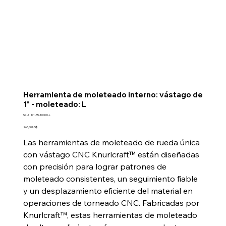
Herramienta de moleteado interno: vástago de
1" - moleteado: L
SKU
SKU:
K1-35-1000D-L
K1-
35-
Precio
263,00 US$
1000D-
L
Las herramientas de moleteado de rueda única
con vástago CNC Knurlcraft™ están diseñadas
con precisión para lograr patrones de
moleteado consistentes, un seguimiento fiable
y un desplazamiento eficiente del material en
operaciones de torneado CNC. Fabricadas por
Knurlcraft™, estas herramientas de moleteado