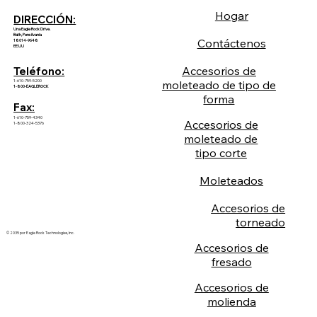
Hogar
DIRECCIÓN:
Una Eagle Rock Drive.
Bath, Pensilvania
Contáctenos
18014-9648
EE.UU
Accesorios de
Teléfono:
1-610-759-5200
moleteado de tipo de
1-800-EAGLEROCK
forma
Fax:
1-610-759-4340
Accesorios de
1-800-324-5376
moleteado de
tipo corte
Moleteados
Accesorios de
torneado
© 2035 por Eagle Rock Technologies, Inc.
Accesorios de
fresado
Accesorios de
molienda