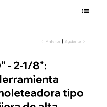
Anterior
Siguiente
" - 2-1/8":
Herramienta
oleteadora tipo
ijera de alta