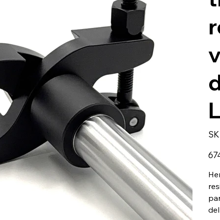
r
d
SK
Preci
67
Her
res
par
del