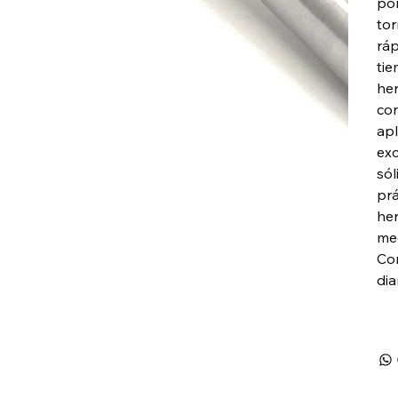
por
tor
ráp
tie
he
con
apl
exc
sól
prá
her
me
Con
dia