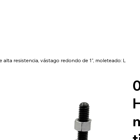
de alta resistencia, vástago redondo de 1", moleteado: L
0
m
t