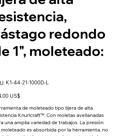
esistencia,
vástago redondo
e 1", moleteado:
L
SKU
K1-44-21-1000D-L
U:
K1-
44-
21-
o
1000D-
4,00 US$
L
ramienta de moleteado tipo tijera de alta
istencia Knurlcraft™. Con moletas avellanadas
a una amplia variedad de trabajos. La presión
 moleteado es absorbida por la herramienta, no