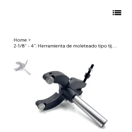
Home
>
2-1/8" - 4": Herramienta de moleteado tipo tijera de alta resistencia, vástago redondo de 1", moleteado: L