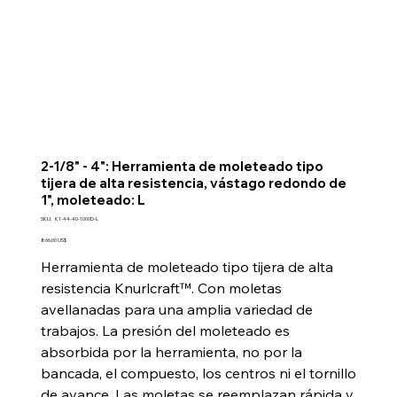
2-1/8" - 4": Herramienta de moleteado tipo
tijera de alta resistencia, vástago redondo de
1", moleteado: L
SKU
SKU:
K1-44-40-1000D-L
K1-
44-
Precio
866,00 US$
40-
1000D-
Herramienta de moleteado tipo tijera de alta
L
resistencia Knurlcraft™. Con moletas
avellanadas para una amplia variedad de
trabajos. La presión del moleteado es
absorbida por la herramienta, no por la
bancada, el compuesto, los centros ni el tornillo
de avance. Las moletas se reemplazan rápida y