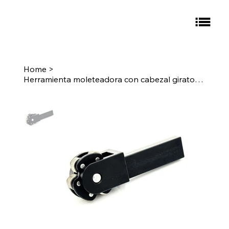
Home
>
Herramienta moleteadora con cabezal giratorio, vástago de 1-1/8" - Moleteado: E