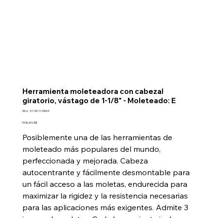
Herramienta moleteadora con cabezal
giratorio, vástago de 1-1/8" - Moleteado: E
SKU
SKU:
K1-95-1125M-E
K1-
95-
Precio
548,00 US$
1125M-
E
Posiblemente una de las herramientas de
moleteado más populares del mundo,
perfeccionada y mejorada. Cabeza
autocentrante y fácilmente desmontable para
un fácil acceso a las moletas, endurecida para
maximizar la rigidez y la resistencia necesarias
para las aplicaciones más exigentes. Admite 3