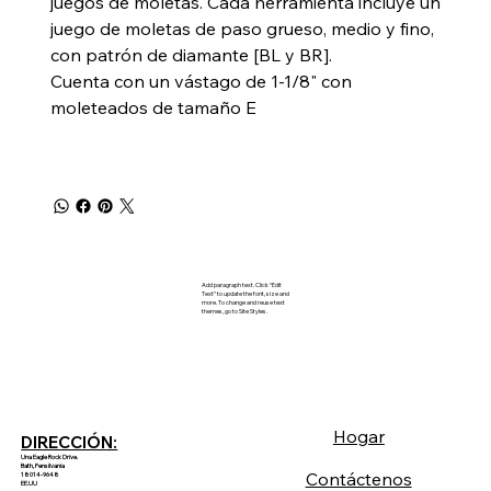
juegos de moletas. Cada herramienta incluye un
juego de moletas de paso grueso, medio y fino,
con patrón de diamante [BL y BR].
Cuenta con un vástago de 1-1/8" con
moleteados de tamaño E
Add paragraph text. Click “Edit
Text” to update the font, size and
more. To change and reuse text
themes, go to Site Styles.
Hogar
DIRECCIÓN:
Una Eagle Rock Drive.
Bath, Pensilvania
Contáctenos
18014-9648
EE.UU