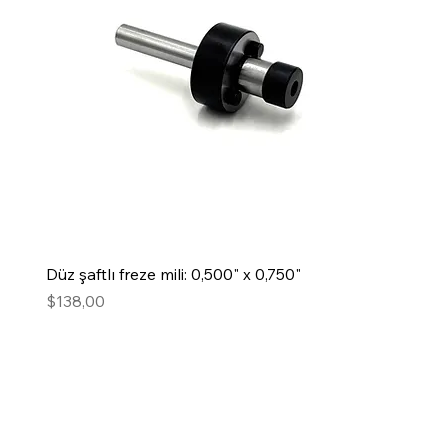
Düz şaftlı freze mili: 0,500" x 0,750"
Fiyat
$138,00