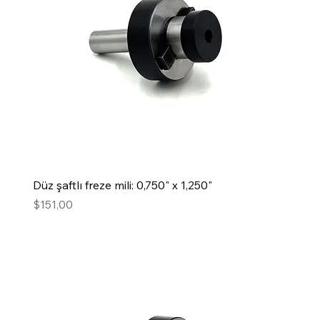
Düz şaftlı freze mili: 0,750" x 1,250"
Fiyat
$151,00