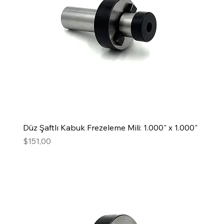
Düz Şaftlı Kabuk Frezeleme Mili: 1.000" x 1.000"
Fiyat
$151,00