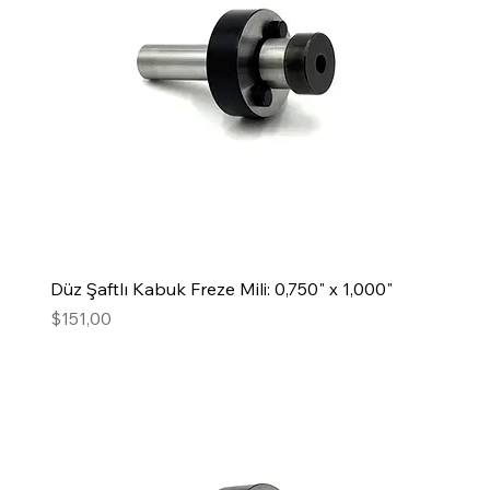
Düz Şaftlı Kabuk Freze Mili: 0,750" x 1,000"
Fiyat
$151,00