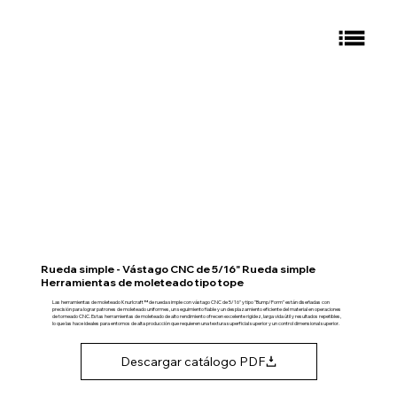
Rueda simple - Vástago CNC de 5/16" Rueda simple
Herramientas de moleteado tipo tope
Las herramientas de moleteado Knurlcraft™ de rueda simple con vástago CNC de 5/16" y tipo "Bump/Form" están diseñadas con
precisión para lograr patrones de moleteado uniformes, un seguimiento fiable y un desplazamiento eficiente del material en operaciones
de torneado CNC. Estas herramientas de moleteado de alto rendimiento ofrecen excelente rigidez, larga vida útil y resultados repetibles,
lo que las hace ideales para entornos de alta producción que requieren una textura superficial superior y un control dimensional superior.
Descargar catálogo PDF