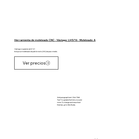
Herramienta de moleteado CNC - Vástago: LH 5/16 - Moleteado: A
Vástago izquierdo de 5/16".
Incluye un moleteado de patrón recto [AA] de paso medio.
Ver precios
Add paragraph text. Click “Edit
Text” to update the font, size and
more. To change and reuse text
themes, go to Site Styles.