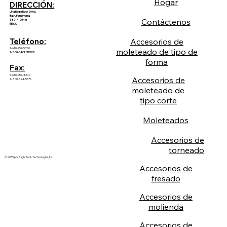
Hogar
DIRECCIÓN:
Una Eagle Rock Drive.
Bath, Pensilvania
Contáctenos
18014-9648
EE.UU
Accesorios de
Teléfono:
1-610-759-5200
moleteado de tipo de
1-800-EAGLEROCK
forma
Fax:
1-610-759-4340
Accesorios de
1-800-324-5376
moleteado de
tipo corte
Moleteados
Accesorios de
torneado
© 2035 por Eagle Rock Technologies, Inc.
Accesorios de
fresado
Accesorios de
molienda
Accesorios de