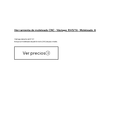
Herramienta de moleteado CNC - Vástago: RH 5/16 - Moleteado: A
Vástago derecho de 5/16".
Incluye un moleteado de patrón recto [AA] de paso medio.
Ver precios