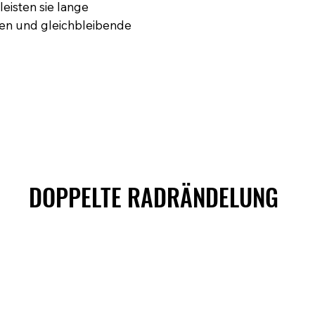
eisten sie lange
nen und gleichbleibende
DOPPELTE RADRÄNDELUNG
DOPPELTE RADRÄNDELUNG
ZWEIRADRÄNDELUNG
ZWEIRADRÄNDELUNG