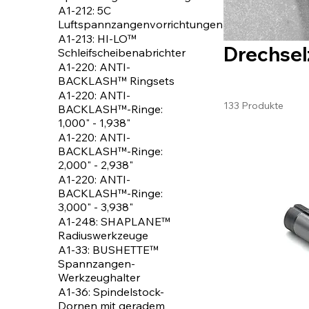
A1-212: 5C
Luftspannzangenvorrichtungen
A1-213: HI-LO™
Drechse
Schleifscheibenabrichter
A1-220: ANTI-
BACKLASH™ Ringsets
A1-220: ANTI-
133 Produkte
BACKLASH™-Ringe:
1,000" - 1,938"
A1-220: ANTI-
BACKLASH™-Ringe:
2,000" - 2,938"
A1-220: ANTI-
BACKLASH™-Ringe:
3,000" - 3,938"
A1-248: SHAPLANE™
Radiuswerkzeuge
A1-33: BUSHETTE™
Spannzangen-
Werkzeughalter
A1-36: Spindelstock-
Dornen mit geradem