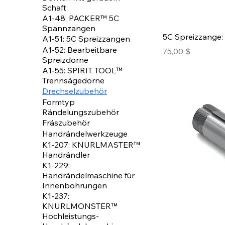
Schaft
A1-48: PACKER™ 5C
Spannzangen
5C Spreizzange: 
A1-51: 5C Spreizzangen
A1-52: Bearbeitbare
Preis
75,00 $
Spreizdorne
A1-55: SPIRIT TOOL™
Trennsägedorne
Drechselzubehör
Formtyp
Rändelungszubehör
Fräszubehör
Handrändelwerkzeuge
K1-207: KNURLMASTER™
Handrändler
K1-229:
Handrändelmaschine für
Innenbohrungen
K1-237:
KNURLMONSTER™
Hochleistungs-