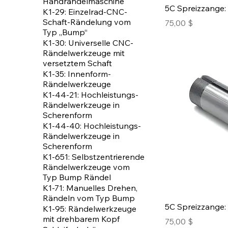
Handrändelmaschine
5C Spreizzange: 
K1-29: Einzelrad-CNC-
Schaft-Rändelung vom
Preis
75,00 $
Typ „Bump“
K1-30: Universelle CNC-
Rändelwerkzeuge mit
versetztem Schaft
K1-35: Innenform-
Rändelwerkzeuge
K1-44-21: Hochleistungs-
Rändelwerkzeuge in
Scherenform
K1-44-40: Hochleistungs-
Rändelwerkzeuge in
Scherenform
K1-651: Selbstzentrierende
Rändelwerkzeuge vom
Typ Bump Rändel
K1-71: Manuelles Drehen,
Rändeln vom Typ Bump
5C Spreizzange: 
K1-95: Rändelwerkzeuge
mit drehbarem Kopf
Preis
75,00 $