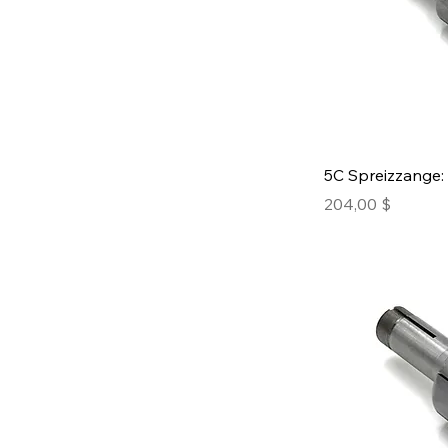
5C Spreizzange: 
Preis
204,00 $