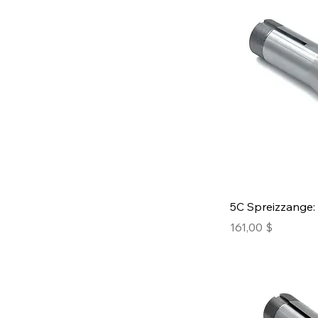
5C Spreizzange: 
Preis
161,00 $