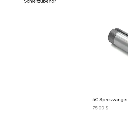
Schleifzubehör
5C Spreizzange: 
Preis
75,00 $