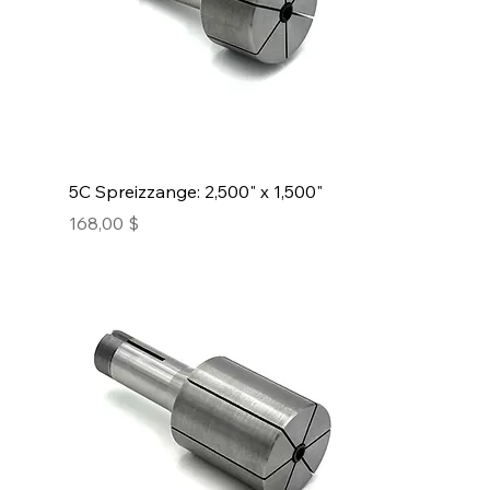
5C Spreizzange: 2,500" x 1,500"
Preis
168,00 $