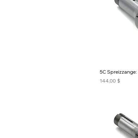
5C Spreizzange: 
Preis
144,00 $