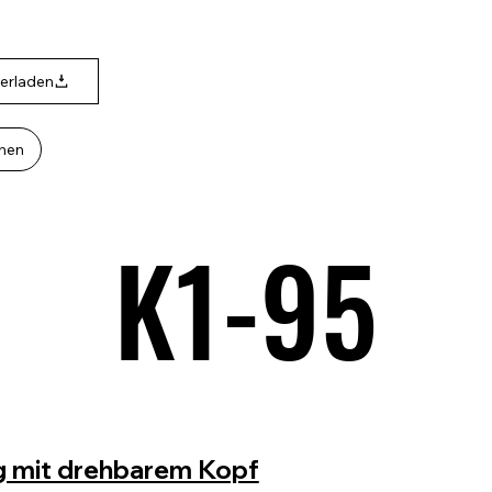
terladen
hen
K1-95
K1-95
 mit drehbarem Kopf