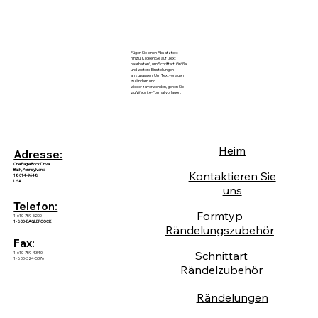
Fügen Sie einen Absatztext
hinzu. Klicken Sie auf „Text
bearbeiten“, um Schriftart, Größe
und weitere Einstellungen
anzupassen. Um Textvorlagen
zu ändern und
wiederzuverwenden, gehen Sie
zu Website-Formatvorlagen.
Heim
Adresse:
One Eagle Rock Drive.
Bath, Pennsylvania
Kontaktieren Sie
18014-9648
USA
uns
Telefon:
Formtyp
1-610-759-5200
1-800-EAGLEROOCK
Rändelungszubehör
Fax:
Schnittart
1-610-759-4340
1-800-324-5376
Rändelzubehör
Rändelungen