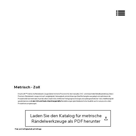
Metrisch - Zoll
Knurlcraft™ metrische Rändelwerkzeuge bieten höchste Präzision für die manuelle, CNC- und industrielle Metallbearbeitung. Diese
Premium-Rändelwerkzeuge sind auf Langlebigkeit, Genauigkeit und erstklassige Oberflächengüte ausgelegt und optimieren die
Produktivität bei minimalen Ausfallzeiten. Dank fortschrittlicher Fertigungstechnologie und außergewöhnlicher Verschleißfestigkeit
gewährleisten sie
in den USA und Deutschland hergestellte
Rändellösungen gleichbleibend hohe Qualität auch in anspruchsvollen
Produktionsumgebungen.
Laden Sie den Katalog für metrische
Rändelwerkzeuge als PDF herunter
Preis und Verfügbarkeit auf Anfrage