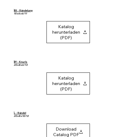
BX - Rändelung
15 x 6 x 6/11
Katalog
herunterladen
(PDF)
BY - Knurls
20 x 8 x 6/13
Katalog
herunterladen
(PDF)
L - Rändel
20 x 8 x 10/12
Download
Catalog PDF