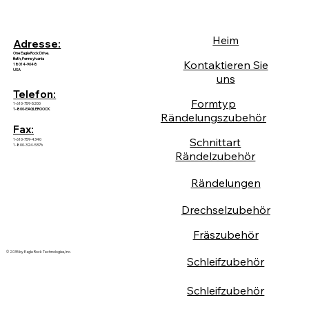
Heim
Adresse:
One Eagle Rock Drive.
Bath, Pennsylvania
Kontaktieren Sie
18014-9648
USA
uns
Telefon:
Formtyp
1-610-759-5200
1-800-EAGLEROOCK
Rändelungszubehör
Fax:
Schnittart
1-610-759-4340
1-800-324-5376
Rändelzubehör
Rändelungen
Drechselzubehör
Fräszubehör
© 2035 by Eagle Rock Technologies, Inc.
Schleifzubehör
Schleifzubehör