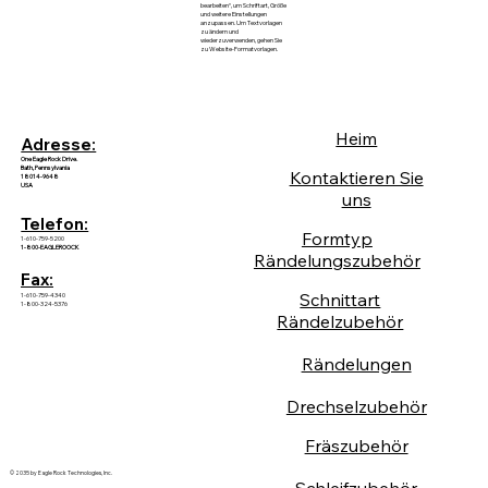
bearbeiten“, um Schriftart, Größe
und weitere Einstellungen
anzupassen. Um Textvorlagen
zu ändern und
wiederzuverwenden, gehen Sie
zu Website-Formatvorlagen.
Heim
Adresse:
One Eagle Rock Drive.
Bath, Pennsylvania
Kontaktieren Sie
18014-9648
USA
uns
Telefon:
Formtyp
1-610-759-5200
1-800-EAGLEROOCK
Rändelungszubehör
Fax:
Schnittart
1-610-759-4340
1-800-324-5376
Rändelzubehör
Rändelungen
Drechselzubehör
Fräszubehör
© 2035 by Eagle Rock Technologies, Inc.