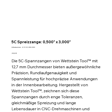
5C Spreizzange: 0,500" x 3,000"
Artikelnummer:
Artikelnummer:
A1-51-5C-0500-3000
A1-
51-
Preis
200,00 $
5C-
0500-
Die 5C-Spannzangen von Wettstein Tool™ mit
3000
12,7 mm Durchmesser bieten außergewöhnliche
Präzision, Rundlaufgenauigkeit und
Spannleistung für hochpräzise Anwendungen
in der Innenbearbeitung. Hergestellt von
Wettstein Tool™, zeichnen sich diese
Spannzangen durch enge Toleranzen,
gleichmäßige Spreizung und lange
Lebensdauer in CNC-Drehmaschinen und