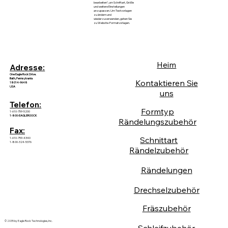
bearbeiten“, um Schriftart, Größe
und weitere Einstellungen
anzupassen. Um Textvorlagen
zu ändern und
wiederzuverwenden, gehen Sie
zu Website-Formatvorlagen.
Heim
Adresse:
One Eagle Rock Drive.
Bath, Pennsylvania
Kontaktieren Sie
18014-9648
USA
uns
Telefon:
Formtyp
1-610-759-5200
1-800-EAGLEROOCK
Rändelungszubehör
Fax:
Schnittart
1-610-759-4340
1-800-324-5376
Rändelzubehör
Rändelungen
Drechselzubehör
Fräszubehör
© 2035 by Eagle Rock Technologies, Inc.