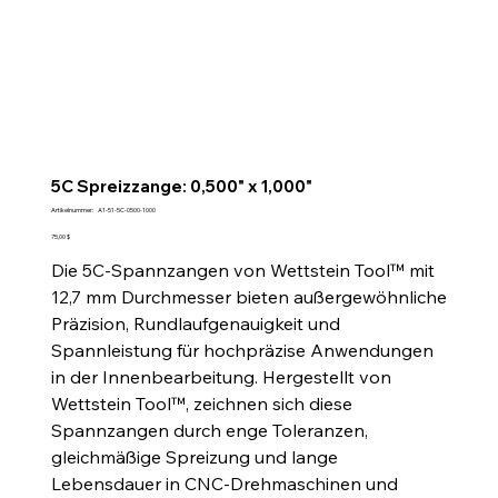
5C Spreizzange: 0,500" x 1,000"
Artikelnummer:
Artikelnummer:
A1-51-5C-0500-1000
A1-
51-
Preis
75,00 $
5C-
0500-
Die 5C-Spannzangen von Wettstein Tool™ mit
1000
12,7 mm Durchmesser bieten außergewöhnliche
Präzision, Rundlaufgenauigkeit und
Spannleistung für hochpräzise Anwendungen
in der Innenbearbeitung. Hergestellt von
Wettstein Tool™, zeichnen sich diese
Spannzangen durch enge Toleranzen,
gleichmäßige Spreizung und lange
Lebensdauer in CNC-Drehmaschinen und