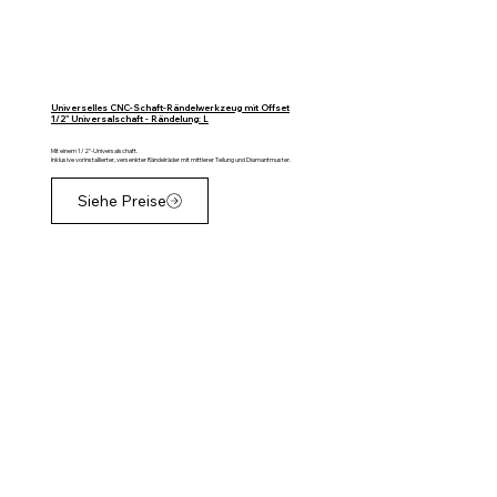
Universelles CNC-Schaft-Rändelwerkzeug mit Offset
1/2" Universalschaft - Rändelung: L
Mit einem 1/2"-Universalschaft.
Inklusive vorinstallierter, versenkter Rändelräder mit mittlerer Teilung und Diamantmuster.
Siehe Preise