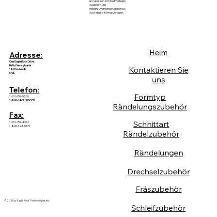
anzupassen. Um Textvorlagen
zu ändern und
wiederzuverwenden, gehen Sie
zu Website-Formatvorlagen.
Heim
Adresse:
One Eagle Rock Drive.
Bath, Pennsylvania
Kontaktieren Sie
18014-9648
USA
uns
Telefon:
Formtyp
1-610-759-5200
1-800-EAGLEROOCK
Rändelungszubehör
Fax:
Schnittart
1-610-759-4340
1-800-324-5376
Rändelzubehör
Rändelungen
Drechselzubehör
Fräszubehör
© 2035 by Eagle Rock Technologies, Inc.
Schleifzubehör