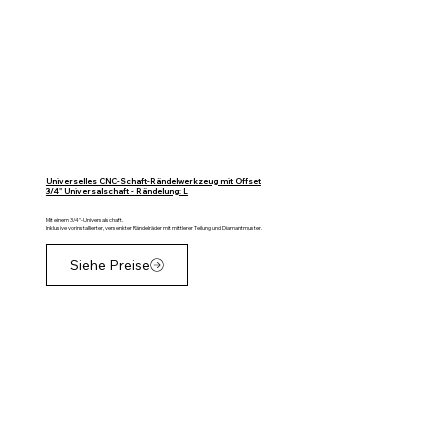
Universelles CNC-Schaft-Rändelwerkzeug mit Offset
3/4" Universalschaft - Rändelung: L
Mit einem 3/4"-Universalschaft.
Inklusive vorinstallierter, versenkter Rändelräder mit mittlerer Teilung und Diamantmuster.
Siehe Preise