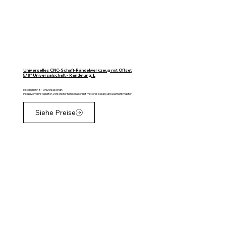
Universelles CNC-Schaft-Rändelwerkzeug mit Offset
5/8" Universalschaft - Rändelung: L
Mit einem 5/8"-Universalschaft.
Inklusive vorinstallierter, versenkter Rändelräder mit mittlerer Teilung und Diamantmuster.
Siehe Preise