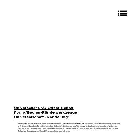
Universeller CNC-Offset-Schaft
Form-/Beulen-Rändelwerkzeuge
Universalschaft - Rändelung: L
Knurlcraft™ verfügt über einen exklusiven, einteiligen, CNC-gefrästen Schaft mit Offset für maximale Stabilität bei minimalem Überstand
in X-Richtung. Da sich der Rändelkopf seitlich am Halter befindet, lässt sich das Werkzeug mit dem benötigten Überstand flexibel in den
Revolver einsetzen. Der Kopf ist selbstzentrierend und gleicht so eventuelle Ausrichtungsfehler aus. Ein Satz Rändelräder mit mittlerer
Teilung und Diamantmuster (BL und BR) ist im Lieferumfang enthalten.