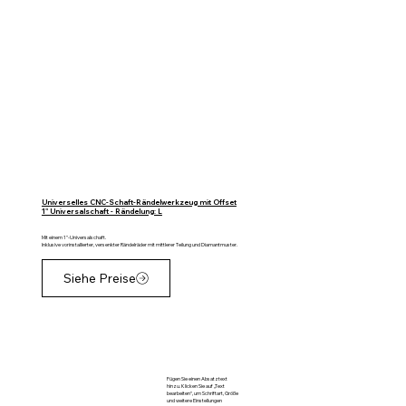
Universelles CNC-Schaft-Rändelwerkzeug mit Offset
1" Universalschaft - Rändelung: L
Mit einem 1"-Universalschaft.
Inklusive vorinstallierter, versenkter Rändelräder mit mittlerer Teilung und Diamantmuster.
Siehe Preise
Fügen Sie einen Absatztext
hinzu. Klicken Sie auf „Text
bearbeiten“, um Schriftart, Größe
und weitere Einstellungen