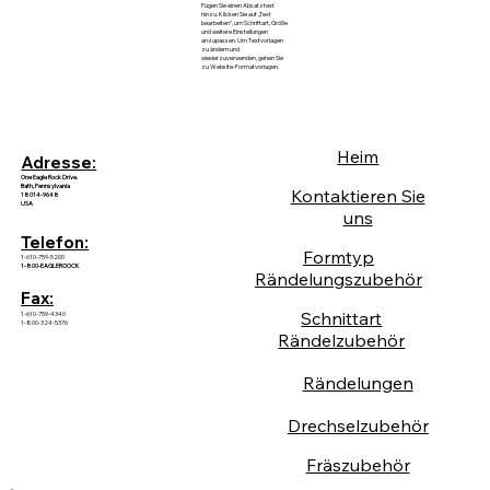
Fügen Sie einen Absatztext
hinzu. Klicken Sie auf „Text
bearbeiten“, um Schriftart, Größe
und weitere Einstellungen
anzupassen. Um Textvorlagen
zu ändern und
wiederzuverwenden, gehen Sie
zu Website-Formatvorlagen.
Heim
Adresse:
One Eagle Rock Drive.
Bath, Pennsylvania
Kontaktieren Sie
18014-9648
USA
uns
Telefon:
Formtyp
1-610-759-5200
1-800-EAGLEROOCK
Rändelungszubehör
Fax:
Schnittart
1-610-759-4340
1-800-324-5376
Rändelzubehör
Rändelungen
Drechselzubehör
Fräszubehör