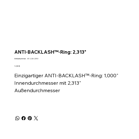
ANTI-BACKLASH™-Ring: 2,313"
Artikelnummer:
Artikelnummer:
A1-220-2313
A1-
220-
Preis
12,50 $
2313
Einzigartiger ANTI-BACKLASH™-Ring: 1,000"
Innendurchmesser mit 2,313"
Außendurchmesser