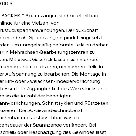
4000-
8,00 $
1000
e PACKER™ Spannzangen sind bearbeitbare
linge für eine Vielzahl von
rkstückspannanwendungen. Der 5C-Schaft
nn in jede 5C-Spannzangenspindel eingesetzt
den, um unregelmäßig geformte Teile zu drehen
er in Mehrachsen-Bearbeitungszentren zu
sen. Mit etwas Geschick lassen sich mehrere
nahmepunkte realisieren, um mehrere Teile in
er Aufspannung zu bearbeiten. Die Montage in
er Ein- oder Zweiachsen-Indexiervorrichtung
bessert die Zugänglichkeit des Werkstücks und
n so die Anzahl der benötigten
nnvorrichtungen, Schnittzyklen und Rüstzeiten
uzieren. Die 5C-Gewindeschraube ist
nehmbar und austauschbar, was die
bensdauer der Spannzange verlängert. Bei
schleiß oder Beschädigung des Gewindes lässt