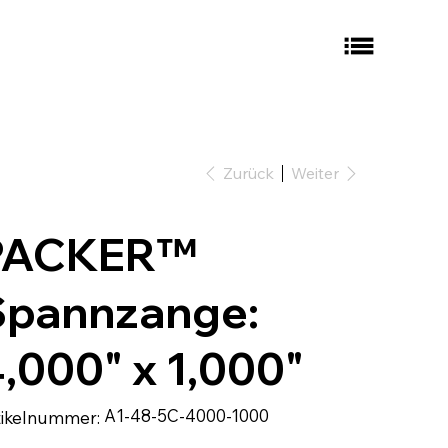
Zurück
Weiter
PACKER™
Spannzange:
,000" x 1,000"
Artikelnummer:
A1-48-5C-4000-1000
tikelnummer:
A1-
48-
5C-