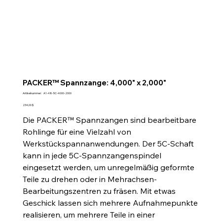
PACKER™ Spannzange: 4,000" x 2,000"
Artikelnummer:
Artikelnummer:
A1-48-5C-4000-2000
A1-
48-
Preis
234,00 $
5C-
4000-
Die PACKER™ Spannzangen sind bearbeitbare
2000
Rohlinge für eine Vielzahl von
Werkstückspannanwendungen. Der 5C-Schaft
kann in jede 5C-Spannzangenspindel
eingesetzt werden, um unregelmäßig geformte
Teile zu drehen oder in Mehrachsen-
Bearbeitungszentren zu fräsen. Mit etwas
Geschick lassen sich mehrere Aufnahmepunkte
realisieren, um mehrere Teile in einer