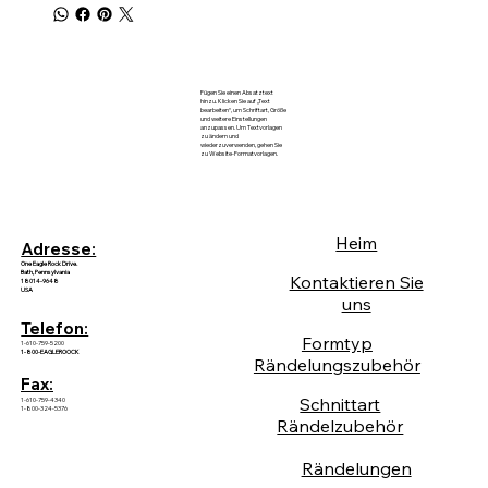
Fügen Sie einen Absatztext
hinzu. Klicken Sie auf „Text
bearbeiten“, um Schriftart, Größe
und weitere Einstellungen
anzupassen. Um Textvorlagen
zu ändern und
wiederzuverwenden, gehen Sie
zu Website-Formatvorlagen.
Heim
Adresse:
One Eagle Rock Drive.
Bath, Pennsylvania
Kontaktieren Sie
18014-9648
USA
uns
Telefon:
Formtyp
1-610-759-5200
1-800-EAGLEROOCK
Rändelungszubehör
Fax:
Schnittart
1-610-759-4340
1-800-324-5376
Rändelzubehör
Rändelungen