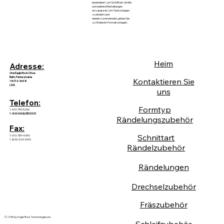
bearbeiten“, um Schriftart, Größe
und weitere Einstellungen
anzupassen. Um Textvorlagen
zu ändern und
wiederzuverwenden, gehen Sie
zu Website-Formatvorlagen.
Heim
Adresse:
One Eagle Rock Drive.
Bath, Pennsylvania
Kontaktieren Sie
18014-9648
USA
uns
Telefon:
Formtyp
1-610-759-5200
1-800-EAGLEROOCK
Rändelungszubehör
Fax:
Schnittart
1-610-759-4340
1-800-324-5376
Rändelzubehör
Rändelungen
Drechselzubehör
Fräszubehör
© 2035 by Eagle Rock Technologies, Inc.