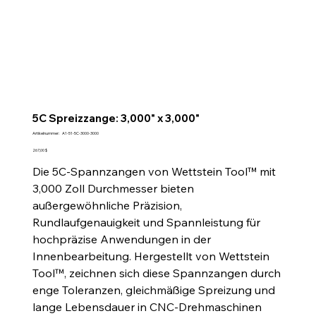
5C Spreizzange: 3,000" x 3,000"
Artikelnummer:
Artikelnummer:
A1-51-5C-3000-3000
A1-
51-
Preis
267,00 $
5C-
3000-
Die 5C-Spannzangen von Wettstein Tool™ mit
3000
3,000 Zoll Durchmesser bieten
außergewöhnliche Präzision,
Rundlaufgenauigkeit und Spannleistung für
hochpräzise Anwendungen in der
Innenbearbeitung. Hergestellt von Wettstein
Tool™, zeichnen sich diese Spannzangen durch
enge Toleranzen, gleichmäßige Spreizung und
lange Lebensdauer in CNC-Drehmaschinen