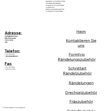
bearbeiten“, um Schriftart, Größe
und weitere Einstellungen
anzupassen. Um Textvorlagen
zu ändern und
wiederzuverwenden, gehen Sie
zu Website-Formatvorlagen.
Heim
Adresse:
One Eagle Rock Drive.
Bath, Pennsylvania
Kontaktieren Sie
18014-9648
USA
uns
Telefon:
Formtyp
1-610-759-5200
1-800-EAGLEROOCK
Rändelungszubehör
Fax:
Schnittart
1-610-759-4340
1-800-324-5376
Rändelzubehör
Rändelungen
Drechselzubehör
Fräszubehör
© 2035 by Eagle Rock Technologies, Inc.