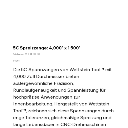
5C Spreizzange: 4,000" x 1,500"
Artikelnummer:
Artikelnummer:
A1-51-5C-4000-1500
A1-
51-
Preis
243,00 $
5C-
4000-
Die 5C-Spannzangen von Wettstein Tool™ mit
1500
4,000 Zoll Durchmesser bieten
außergewöhnliche Präzision,
Rundlaufgenauigkeit und Spannleistung für
hochpräzise Anwendungen zur
Innenbearbeitung. Hergestellt von Wettstein
Tool™, zeichnen sich diese Spannzangen durch
enge Toleranzen, gleichmäßige Spreizung und
lange Lebensdauer in CNC-Drehmaschinen