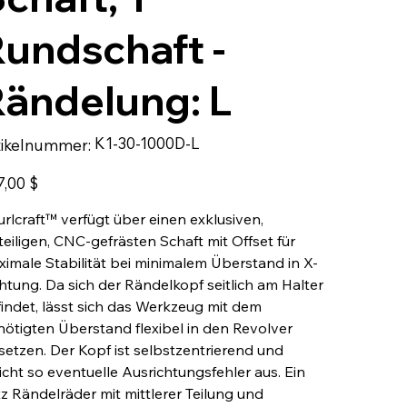
undschaft -
ändelung: L
Artikelnummer:
K1-30-1000D-L
tikelnummer:
K1-
30-
1000D-
L
7,00 $
rlcraft™ verfügt über einen exklusiven,
teiligen, CNC-gefrästen Schaft mit Offset für
imale Stabilität bei minimalem Überstand in X-
htung. Da sich der Rändelkopf seitlich am Halter
indet, lässt sich das Werkzeug mit dem
ötigten Überstand flexibel in den Revolver
setzen. Der Kopf ist selbstzentrierend und
icht so eventuelle Ausrichtungsfehler aus. Ein
z Rändelräder mit mittlerer Teilung und