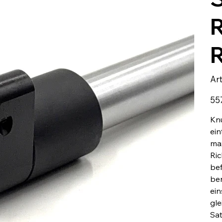
R
R
Ar
Preis
55
Knu
ein
max
Ric
bef
ben
ein
gle
Sat