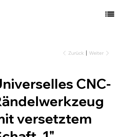
Zurück
Weiter
niverselles CNC-
Rändelwerkzeug
it versetztem
chaft, 1"