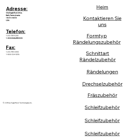
Heim
Adresse:
One Eagle Rock Drive.
Bath, Pennsylvania
Kontaktieren Sie
18014-9648
USA
uns
Telefon:
Formtyp
1-610-759-5200
1-800-EAGLEROOCK
Rändelungszubehör
Fax:
Schnittart
1-610-759-4340
1-800-324-5376
Rändelzubehör
Rändelungen
Drechselzubehör
Fräszubehör
© 2035 by Eagle Rock Technologies, Inc.
Schleifzubehör
Schleifzubehör
Schleifzubehör