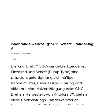
Innenrändelwerkzeug: 5/8"-Schaft - Rändelung:
A
Artikelnummer:
Artikelnummer:
K1-35-0625D-A
K1-
35-
Preis
127,00 $
0625D-
A
Die Knurlcraft™ CNC-Rändelwerkzeuge mit
Einzelrad und Schaft (Bump Type) sind
präzisionsgefertigt für gleichmäßige
Rändelmuster, zuverlässige Führung und
effiziente Materialverdrängung beim CNC-
Drehen. Hergestellt von Knurlcraft™, bieten
diese Hochleistungs-Rändelwerkzeuge