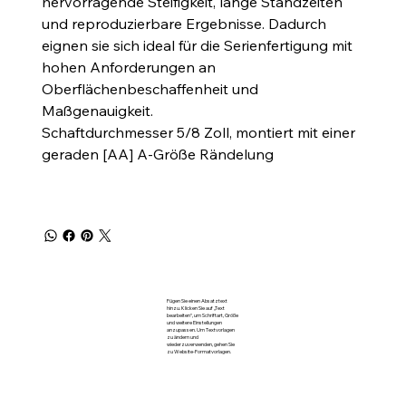
hervorragende Steifigkeit, lange Standzeiten
und reproduzierbare Ergebnisse. Dadurch
eignen sie sich ideal für die Serienfertigung mit
hohen Anforderungen an
Oberflächenbeschaffenheit und
Maßgenauigkeit.
Schaftdurchmesser 5/8 Zoll, montiert mit einer
geraden [AA] A-Größe Rändelung
Fügen Sie einen Absatztext
hinzu. Klicken Sie auf „Text
bearbeiten“, um Schriftart, Größe
und weitere Einstellungen
anzupassen. Um Textvorlagen
zu ändern und
wiederzuverwenden, gehen Sie
zu Website-Formatvorlagen.