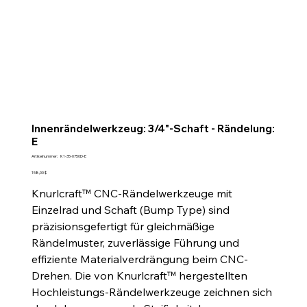
Innenrändelwerkzeug: 3/4"-Schaft - Rändelung:
E
Artikelnummer:
Artikelnummer:
K1-35-0750D-E
K1-
35-
Preis
158,00 $
0750D-
E
Knurlcraft™ CNC-Rändelwerkzeuge mit
Einzelrad und Schaft (Bump Type) sind
präzisionsgefertigt für gleichmäßige
Rändelmuster, zuverlässige Führung und
effiziente Materialverdrängung beim CNC-
Drehen. Die von Knurlcraft™ hergestellten
Hochleistungs-Rändelwerkzeuge zeichnen sich