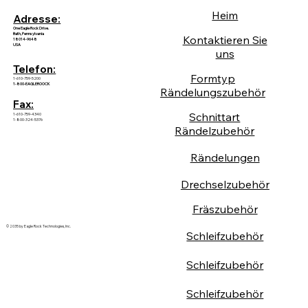
Heim
Adresse:
One Eagle Rock Drive.
Bath, Pennsylvania
Kontaktieren Sie
18014-9648
USA
uns
Telefon:
Formtyp
1-610-759-5200
1-800-EAGLEROOCK
Rändelungszubehör
Fax:
Schnittart
1-610-759-4340
1-800-324-5376
Rändelzubehör
Rändelungen
Drechselzubehör
Fräszubehör
© 2035 by Eagle Rock Technologies, Inc.
Schleifzubehör
Schleifzubehör
Schleifzubehör