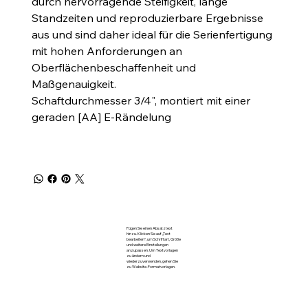
durch hervorragende Steifigkeit, lange
Standzeiten und reproduzierbare Ergebnisse
aus und sind daher ideal für die Serienfertigung
mit hohen Anforderungen an
Oberflächenbeschaffenheit und
Maßgenauigkeit.
Schaftdurchmesser 3/4", montiert mit einer
geraden [AA] E-Rändelung
Fügen Sie einen Absatztext
hinzu. Klicken Sie auf „Text
bearbeiten“, um Schriftart, Größe
und weitere Einstellungen
anzupassen. Um Textvorlagen
zu ändern und
wiederzuverwenden, gehen Sie
zu Website-Formatvorlagen.