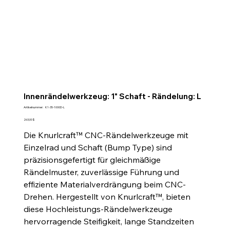
Innenrändelwerkzeug: 1" Schaft - Rändelung: L
Artikelnummer:
Artikelnummer:
K1-35-1000D-L
K1-
35-
Preis
263,00 $
1000D-
L
Die Knurlcraft™ CNC-Rändelwerkzeuge mit
Einzelrad und Schaft (Bump Type) sind
präzisionsgefertigt für gleichmäßige
Rändelmuster, zuverlässige Führung und
effiziente Materialverdrängung beim CNC-
Drehen. Hergestellt von Knurlcraft™, bieten
diese Hochleistungs-Rändelwerkzeuge
hervorragende Steifigkeit, lange Standzeiten