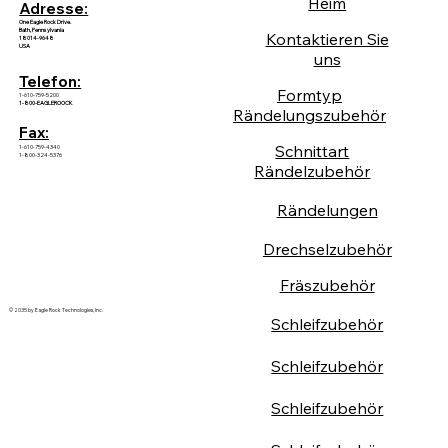
Heim
Adresse:
One Eagle Rock Drive.
Bath, Pennsylvania
Kontaktieren Sie
18014-9648
USA
uns
Telefon:
Formtyp
1-610-759-5200
1-800-EAGLEROOCK
Rändelungszubehör
Fax:
Schnittart
1-610-759-4340
1-800-324-5376
Rändelzubehör
Rändelungen
Drechselzubehör
Fräszubehör
© 2035 by Eagle Rock Technologies, Inc.
Schleifzubehör
Schleifzubehör
Schleifzubehör