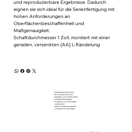
und reproduzierbare Ergebnisse. Dadurch
eignen sie sich ideal für die Serienfertigung mit
hohen Anforderungen an
Oberflächenbeschaffenheit und
Maßgenauigkeit.
Schaftdurchmesser 1 Zoll, montiert mit einer
geraden, versenkten [AA] L-Rändelung
Fügen Sie einen Absatztext
hinzu. Klicken Sie auf „Text
bearbeiten“, um Schriftart, Größe
und weitere Einstellungen
anzupassen. Um Textvorlagen
zu ändern und
wiederzuverwenden, gehen Sie
zu Website-Formatvorlagen.