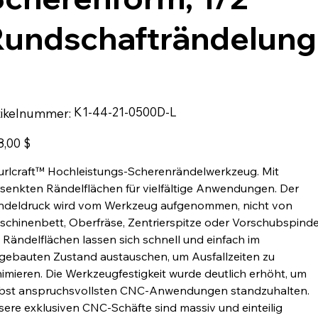
undschafträndelung
L
Artikelnummer:
K1-44-21-0500D-L
tikelnummer:
K1-
44-
21-
0500D-
8,00 $
L
rlcraft™ Hochleistungs-Scherenrändelwerkzeug. Mit
senkten Rändelflächen für vielfältige Anwendungen. Der
ndeldruck wird vom Werkzeug aufgenommen, nicht von
chinenbett, Oberfräse, Zentrierspitze oder Vorschubspinde
 Rändelflächen lassen sich schnell und einfach im
gebauten Zustand austauschen, um Ausfallzeiten zu
imieren. Die Werkzeugfestigkeit wurde deutlich erhöht, um
lbst anspruchsvollsten CNC-Anwendungen standzuhalten.
ere exklusiven CNC-Schäfte sind massiv und einteilig