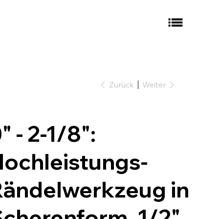
Zurück
Weiter
" - 2-1/8":
ochleistungs-
Rändelwerkzeug in
cherenform, 1/2"