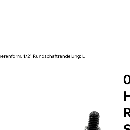
herenform, 1/2" Rundschafträndelung: L
0
H
S