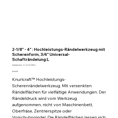
2-1/8" - 4" : Hochleistungs-Rändelwerkzeug mit
Scherenform, 3/4" Universal-
Schafträndelung:L
Artikelnummer:
Artikelnummer:
K1-44-40-0750U-L
K1-
44-
Preis
866,00 $
40-
0750U-
Knurlcraft™ Hochleistungs-
L
Scherenrändelwerkzeug. Mit versenkten
Rändelflächen für vielfältige Anwendungen. Der
Rändeldruck wird vom Werkzeug
aufgenommen, nicht von Maschinenbett,
Oberfräse, Zentrierspitze oder
Vorschubspindel. Die Rändelflächen lassen sich