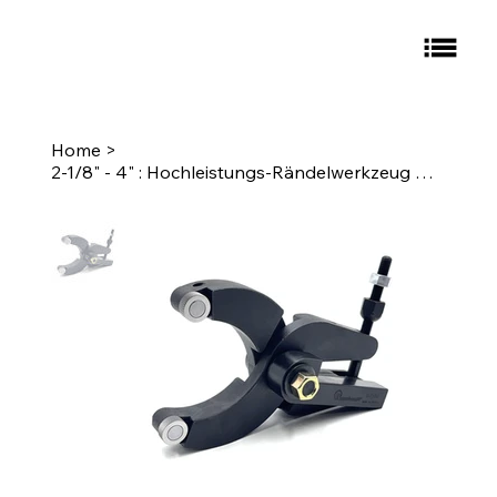
Home
>
2-1/8" - 4" : Hochleistungs-Rändelwerkzeug mit Scherenform, 3/4" Universal-Schafträndelung:L