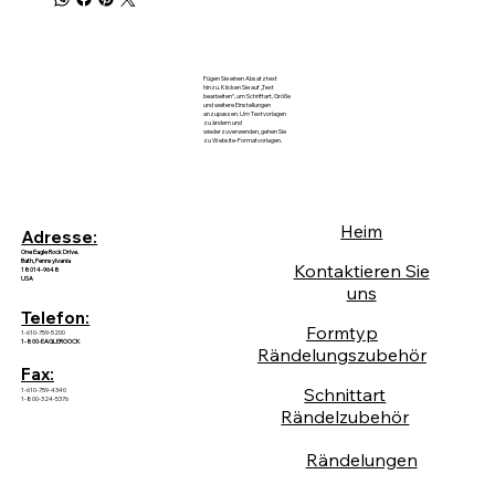
Fügen Sie einen Absatztext
hinzu. Klicken Sie auf „Text
bearbeiten“, um Schriftart, Größe
und weitere Einstellungen
anzupassen. Um Textvorlagen
zu ändern und
wiederzuverwenden, gehen Sie
zu Website-Formatvorlagen.
Heim
Adresse:
One Eagle Rock Drive.
Bath, Pennsylvania
Kontaktieren Sie
18014-9648
USA
uns
Telefon:
Formtyp
1-610-759-5200
1-800-EAGLEROOCK
Rändelungszubehör
Fax:
Schnittart
1-610-759-4340
1-800-324-5376
Rändelzubehör
Rändelungen