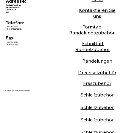
Adresse:
One Eagle Rock Drive.
Bath, Pennsylvania
Kontaktieren Sie
18014-9648
USA
uns
Telefon:
Formtyp
1-610-759-5200
1-800-EAGLEROOCK
Rändelungszubehör
Fax:
Schnittart
1-610-759-4340
1-800-324-5376
Rändelzubehör
Rändelungen
Drechselzubehör
Fräszubehör
© 2035 by Eagle Rock Technologies, Inc.
Schleifzubehör
Schleifzubehör
Schleifzubehör
Schleifzubehör