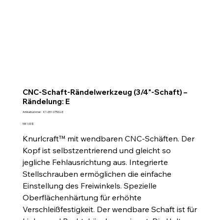
CNC-Schaft-Rändelwerkzeug (3/4"-Schaft) –
Rändelung: E
Artikelnummer:
Artikelnummer:
K1-651-0750U-E
K1-
651-
Preis
581,00 $
0750U-
E
Knurlcraft™ mit wendbaren CNC-Schäften. Der
Kopf ist selbstzentrierend und gleicht so
jegliche Fehlausrichtung aus. Integrierte
Stellschrauben ermöglichen die einfache
Einstellung des Freiwinkels. Spezielle
Oberflächenhärtung für erhöhte
Verschleißfestigkeit. Der wendbare Schaft ist für