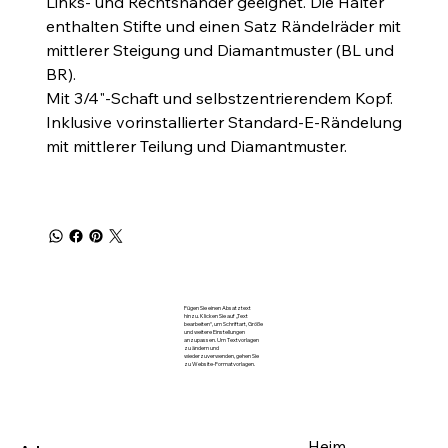
Links- und Rechtshänder geeignet. Die Halter
enthalten Stifte und einen Satz Rändelräder mit
mittlerer Steigung und Diamantmuster (BL und
BR).
Mit 3/4"-Schaft und selbstzentrierendem Kopf.
Inklusive vorinstallierter Standard-E-Rändelung
mit mittlerer Teilung und Diamantmuster.
Fügen Sie einen Absatztext
hinzu. Klicken Sie auf „Text
bearbeiten“, um Schriftart, Größe
und weitere Einstellungen
anzupassen. Um Textvorlagen
zu ändern und
wiederzuverwenden, gehen Sie
zu Website-Formatvorlagen.
Heim