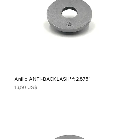
Anillo ANTI-BACKLASH™: 2,875"
Precio
13,50 US$