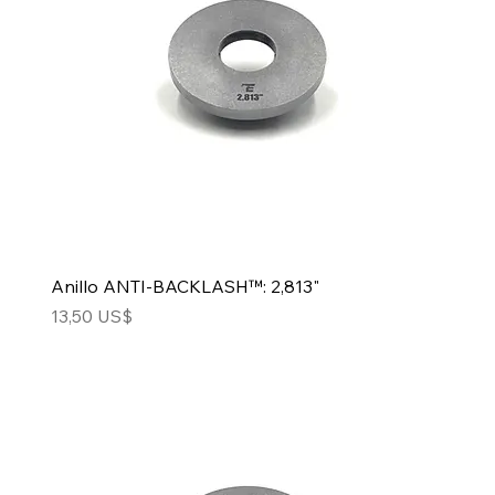
Anillo ANTI-BACKLASH™: 2,813"
Precio
13,50 US$