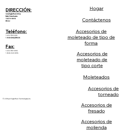
Hogar
DIRECCIÓN:
Una Eagle Rock Drive.
Bath, Pensilvania
Contáctenos
18014-9648
EE.UU
Accesorios de
Teléfono:
1-610-759-5200
moleteado de tipo de
1-800-EAGLEROCK
forma
Fax:
1-610-759-4340
Accesorios de
1-800-324-5376
moleteado de
tipo corte
Moleteados
Accesorios de
torneado
© 2035 por Eagle Rock Technologies, Inc.
Accesorios de
fresado
Accesorios de
molienda