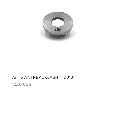
Anillo ANTI-BACKLASH™: 2,313"
Precio
12,50 US$