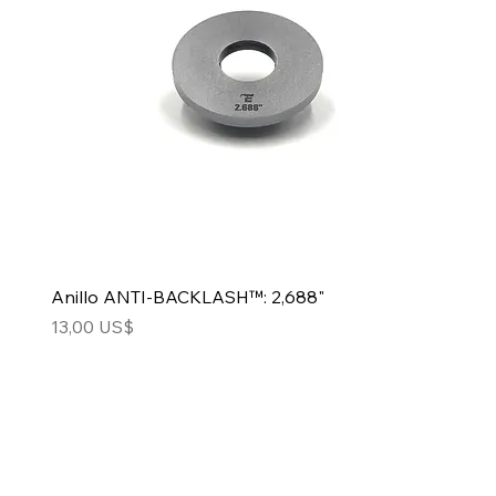
Anillo ANTI-BACKLASH™: 2,688"
Precio
13,00 US$