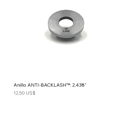
Anillo ANTI-BACKLASH™: 2,438"
Precio
12,50 US$