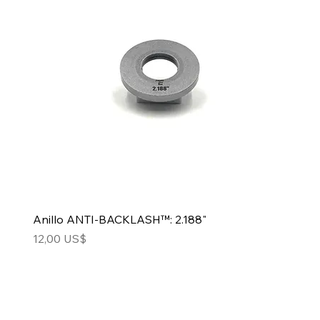
Anillo ANTI-BACKLASH™: 2.188"
Precio
12,00 US$