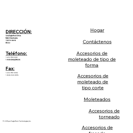
Hogar
DIRECCIÓN:
Una Eagle Rock Drive.
Bath, Pensilvania
Contáctenos
18014-9648
EE.UU
Accesorios de
Teléfono:
1-610-759-5200
moleteado de tipo de
1-800-EAGLEROCK
forma
Fax:
1-610-759-4340
Accesorios de
1-800-324-5376
moleteado de
tipo corte
Moleteados
Accesorios de
torneado
© 2035 por Eagle Rock Technologies, Inc.
Accesorios de