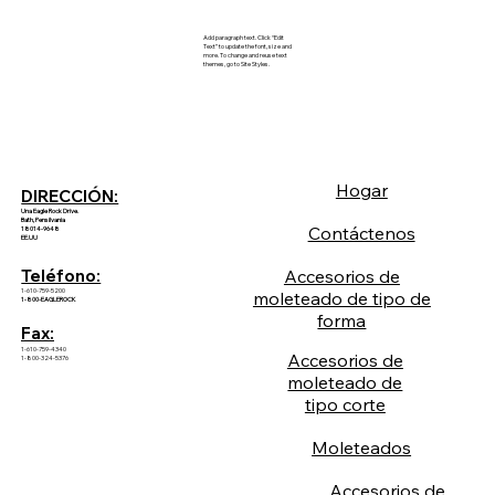
Add paragraph text. Click “Edit
Text” to update the font, size and
more. To change and reuse text
themes, go to Site Styles.
Hogar
DIRECCIÓN:
Una Eagle Rock Drive.
Bath, Pensilvania
Contáctenos
18014-9648
EE.UU
Accesorios de
Teléfono:
1-610-759-5200
moleteado de tipo de
1-800-EAGLEROCK
forma
Fax:
1-610-759-4340
Accesorios de
1-800-324-5376
moleteado de
tipo corte
Moleteados
Accesorios de