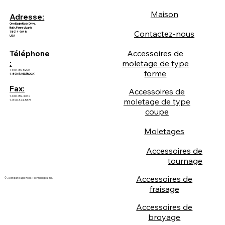
Maison
Adresse:
One Eagle Rock Drive.
Bath, Pennsylvanie
Contactez-nous
18014-9648
USA
Accessoires de
Téléphone
:
moletage de type
1-610-759-5200
forme
1-800-EAGLEROCK
Fax:
Accessoires de
1-610-759-4340
moletage de type
1-800-324-5376
coupe
Moletages
Accessoires de
tournage
Accessoires de
© 2035 par Eagle Rock Technologies, Inc.
fraisage
Accessoires de
broyage