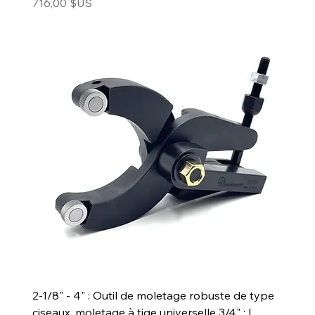
Prix
716,00 $US
2-1/8" - 4" : Outil de moletage robuste de type
ciseaux, moletage à tige universelle 3/4" : L