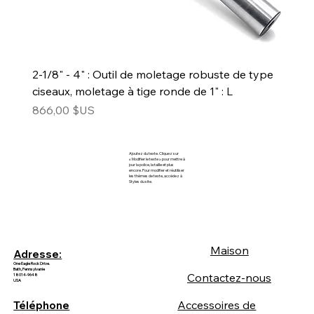
2-1/8" - 4" : Outil de moletage robuste de type
ciseaux, moletage à tige ronde de 1" : L
Prix
866,00 $US
Ajoutez du texte. Cliquez sur
« Modifier le texte » pour mettre à
jour la police, la taille et plus
encore. Pour modifier et réutiliser
les thèmes de texte, accédez à
Styles du site.
Maison
Adresse:
One Eagle Rock Drive.
Bath, Pennsylvanie
Contactez-nous
18014-9648
USA
Accessoires de
Téléphone