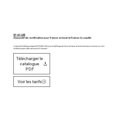
N° A1-205
Dispositif de rectification pour fraises en bout et fraises à coquille
Le dispositif d'affûtage original WETTSTEIN TOOL pour le réaffûtage des faces de fraises en bout et de fraises à surfacer sur votre
rectifieuse plane. Utilise des pinces 5C standard.
Télécharger le
catalogue
PDF
Voir les tarifs