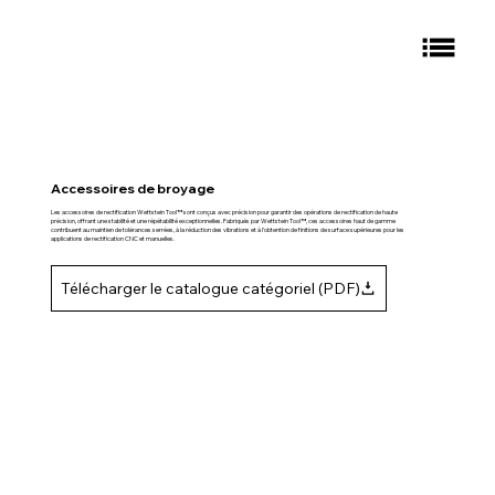
Accessoires de broyage
Les accessoires de rectification Wettstein Tool™ sont conçus avec précision pour garantir des opérations de rectification de haute
précision, offrant une stabilité et une répétabilité exceptionnelles. Fabriqués par Wettstein Tool™, ces accessoires haut de gamme
contribuent au maintien de tolérances serrées, à la réduction des vibrations et à l'obtention de finitions de surface supérieures pour les
applications de rectification CNC et manuelles.
Télécharger le catalogue catégoriel (PDF)