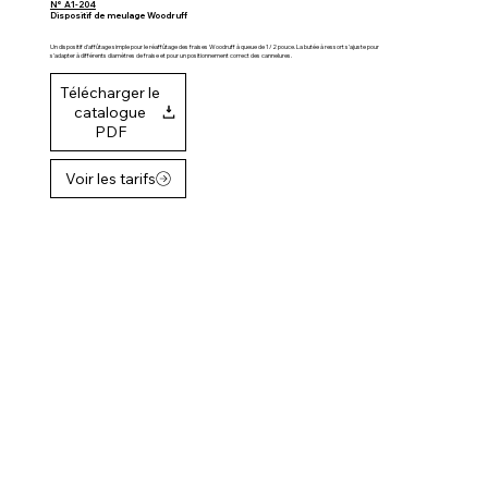
N° A1-204
Dispositif de meulage Woodruff
Un dispositif d'affûtage simple pour le réaffûtage des fraises Woodruff à queue de 1/2 pouce. La butée à ressort s'ajuste pour
s'adapter à différents diamètres de fraise et pour un positionnement correct des cannelures.
Télécharger le
catalogue
PDF
Voir les tarifs