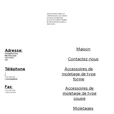
Ajoutez du texte. Cliquez sur
« Modifier le texte » pour mettre à
jour la police, la taille et plus
encore. Pour modifier et réutiliser
les thèmes de texte, accédez à
Styles du site.
Maison
Adresse:
One Eagle Rock Drive.
Bath, Pennsylvanie
Contactez-nous
18014-9648
USA
Accessoires de
Téléphone
:
moletage de type
1-610-759-5200
forme
1-800-EAGLEROCK
Fax:
Accessoires de
1-610-759-4340
moletage de type
1-800-324-5376
coupe
Moletages