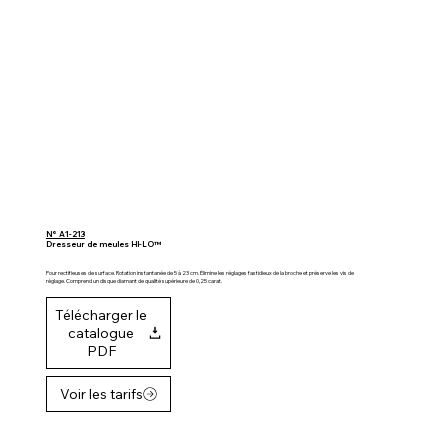
N° A1-213
Dresseur de meules HI-LO™
Pour rectifieuses de surface. Rotation instantanée de 5 à 23 cm. Élimine les réglages fastidieux de la broche et préserve les vis de
réglage. Comprend un disque diamant de qualité supérieure de 0,25 carat.
Télécharger le
catalogue
PDF
Voir les tarifs