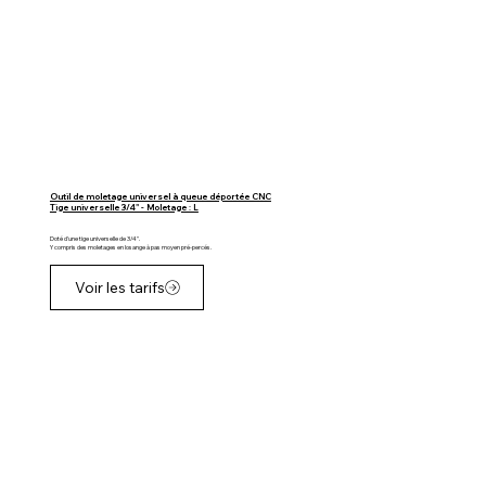
Outil de moletage universel à queue déportée CNC
Tige universelle 3/4" - Moletage : L
Doté d'une tige universelle de 3/4".
Y compris des moletages en losange à pas moyen pré-percés.
Voir les tarifs