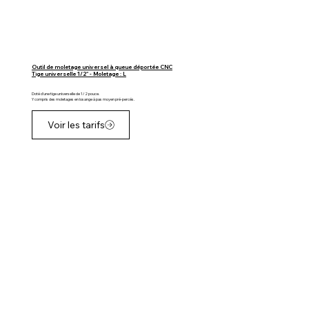
Outil de moletage universel à queue déportée CNC
Tige universelle 1/2" - Moletage : L
Doté d'une tige universelle de 1/2 pouce.
Y compris des moletages en losange à pas moyen pré-percés.
Voir les tarifs