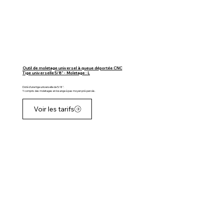
Outil de moletage universel à queue déportée CNC
Tige universelle 5/8" - Moletage : L
Doté d'une tige universelle de 5/8".
Y compris des moletages en losange à pas moyen pré-percés.
Voir les tarifs