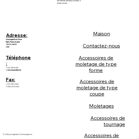
les thèmes de texte, accédez à
Styles du site.
Maison
Adresse:
One Eagle Rock Drive.
Bath, Pennsylvanie
Contactez-nous
18014-9648
USA
Accessoires de
Téléphone
:
moletage de type
1-610-759-5200
forme
1-800-EAGLEROCK
Fax:
Accessoires de
1-610-759-4340
moletage de type
1-800-324-5376
coupe
Moletages
Accessoires de
tournage
Accessoires de
© 2035 par Eagle Rock Technologies, Inc.