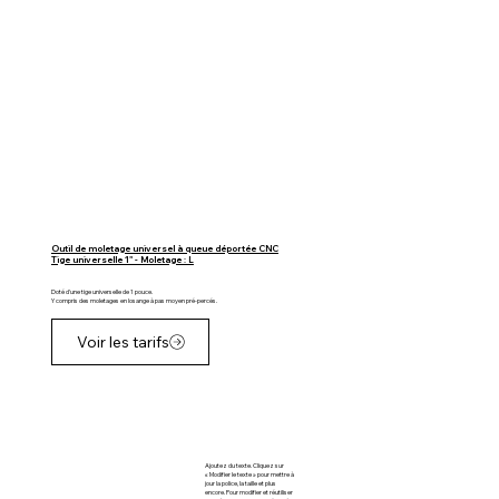
Outil de moletage universel à queue déportée CNC
Tige universelle 1" - Moletage : L
Doté d'une tige universelle de 1 pouce.
Y compris des moletages en losange à pas moyen pré-percés.
Voir les tarifs
Ajoutez du texte. Cliquez sur
« Modifier le texte » pour mettre à
jour la police, la taille et plus
encore. Pour modifier et réutiliser