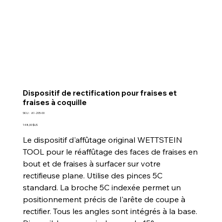
Dispositif de rectification pour fraises et
fraises à coquille
SKU
SKU :
A1-205-00
A1-
205-
Prix
148,00 $US
00
Le dispositif d'affûtage original WETTSTEIN
TOOL pour le réaffûtage des faces de fraises en
bout et de fraises à surfacer sur votre
rectifieuse plane. Utilise des pinces 5C
standard. La broche 5C indexée permet un
positionnement précis de l'arête de coupe à
rectifier. Tous les angles sont intégrés à la base.