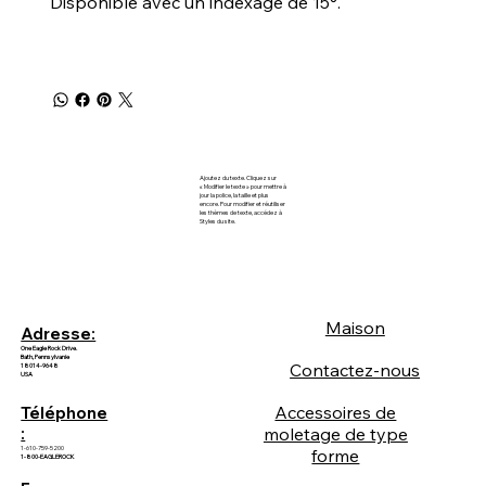
Disponible avec un indexage de 15°.
Ajoutez du texte. Cliquez sur
« Modifier le texte » pour mettre à
jour la police, la taille et plus
encore. Pour modifier et réutiliser
les thèmes de texte, accédez à
Styles du site.
Maison
Adresse:
One Eagle Rock Drive.
Bath, Pennsylvanie
Contactez-nous
18014-9648
USA
Accessoires de
Téléphone
:
moletage de type
1-610-759-5200
forme
1-800-EAGLEROCK